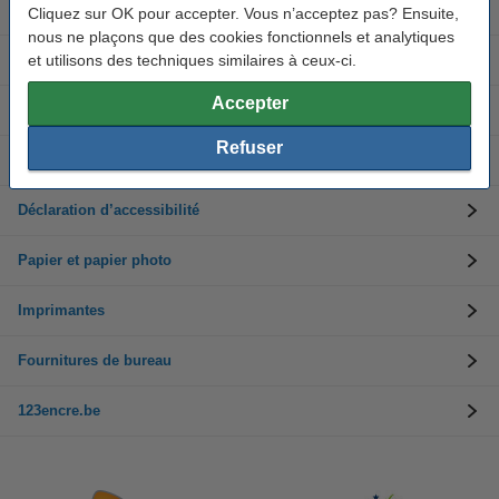
Cartouches d'encre
Cliquez sur OK pour accepter. Vous n’acceptez pas? Ensuite,
nous ne plaçons que des cookies fonctionnels et analytiques
Toners
et utilisons des techniques similaires à ceux-ci.
Accepter
Service clients
Refuser
Informations sur l'entreprise
Déclaration d’accessibilité
Papier et papier photo
Imprimantes
Fournitures de bureau
123encre.be