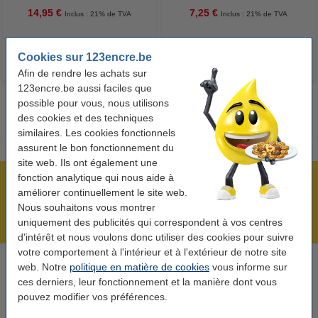
14,95 €
7,25 €
Inclus : 21% de TVA
Inclus : 21% de TVA
Cookies sur 123encre.be
Afin de rendre les achats sur
123encre.be aussi faciles que
possible pour vous, nous utilisons
des cookies et des techniques
similaires. Les cookies fonctionnels
assurent le bon fonctionnement du
site web. Ils ont également une
fonction analytique qui nous aide à
Plus de 5 millions de clients !
améliorer continuellement le site web.
Commandé avant 22h00, livré demain !
Nous souhaitons vous montrer
uniquement des publicités qui correspondent à vos centres
Meilleur prix garanti !
d'intérêt et nous voulons donc utiliser des cookies pour suivre
votre comportement à l'intérieur et à l'extérieur de notre site
web. Notre
politique en matière de cookies
vous informe sur
Besoin d’aide ? Appelez-nous au +32 (0)9 39 64 123
ces derniers, leur fonctionnement et la manière dont vous
Les jours ouvrés de 8h30 à 17h
pouvez modifier vos préférences.