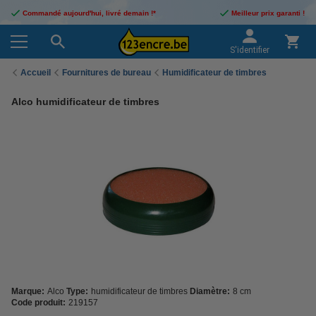
Commandé aujourd'hui, livré demain !*
Meilleur prix garanti !
S'identifier
Accueil
Fournitures de bureau
Humidificateur de timbres
Alco humidificateur de timbres
Marque:
Alco
Type:
humidificateur de timbres
Diamètre:
8 cm
Code produit:
219157