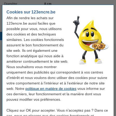
Diamètre:
8 cm
Cookies sur 123encre.be
Code produit:
219157
Afin de rendre les achats sur
123encre.be aussi faciles que
possible pour vous, nous utilisons
des cookies et des techniques
Produits populaires
similaires. Les cookies fonctionnels
assurent le bon fonctionnement du
site web. Ils ont également une
fonction analytique qui nous aide à
améliorer continuellement le site web.
Nous souhaitons vous montrer
uniquement des publicités qui correspondent à vos centres
d'intérêt et nous voulons donc utiliser des cookies pour suivre
votre comportement à l'intérieur et à l'extérieur de notre site
123accu Xtreme Power MN1500
123encre papier d'impression 1
web. Notre
politique en matière de cookies
vous informe sur
Penlite piles AA 24 pièces
ramette de 500 feuilles A4 - 80
ces derniers, leur fonctionnement et la manière dont vous
g/m²
pouvez modifier vos préférences.
14,95 €
7,25 €
Inclus : 21% de TVA
Inclus : 21% de TVA
Cliquez sur OK pour accepter. Vous n’acceptez pas ? Dans ce
cas, nous ne plaçons que des cookies fonctionnels et