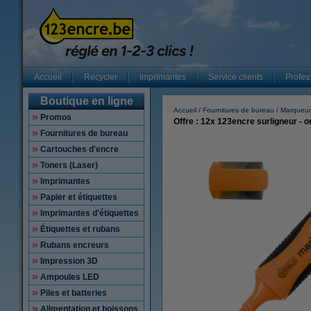
Accueil
Recycler
Imprimantes
Service clients
Profes
Boutique en ligne
Accueil
Fournitures de bureau
Marqueur
Promos
Offre : 12x 123encre surligneur - 
Fournitures de bureau
Cartouches d'encre
Toners (Laser)
Imprimantes
Papier et étiquettes
Imprimantes d'étiquettes
Étiquettes et rubans
Rubans encreurs
Impression 3D
Ampoules LED
Piles et batteries
Alimentation et boissons