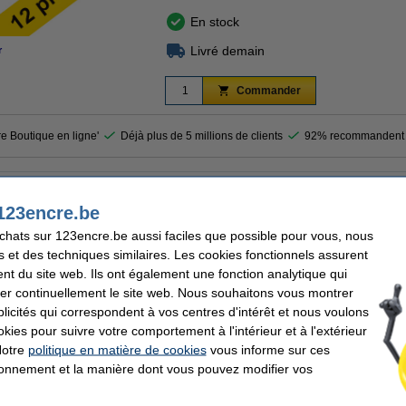
En stock
Livré demain
r
Commander
re Boutique en ligne'
Déjà plus de 5 millions de clients
92% recommandent 
ur orange 123encre.
123encre.be
pointe biseautée et crée des lignes claires en un seul mouvement fluide. La couleur
 texte. Le surligneur contient une encre à base d'eau à séchage rapide, adaptée
achats sur 123encre.be aussi faciles que possible pour vous, nous
s et des techniques similaires. Les cookies fonctionnels assurent
nt du site web. Ils ont également une fonction analytique qui
es surligneurs de la marque 123encre afin d'économiser de l'argent.
er continuellement le site web. Nous souhaitons vous montrer
que 123encre une garantie à 100%.
icités qui correspondent à vos centres d'intérêt et nous voulons
okies pour suivre votre comportement à l'intérieur et à l'extérieur
Notre
politique en matière de cookies
vous informe sur ces
tionnement et la manière dont vous pouvez modifier vos
cre
Largeur d'écriture:
utée
Rechargeable:
e fluo
Nombre: