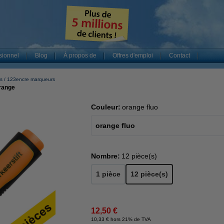
sionnel
Blog
À propos de
Offres d'emploi
Contact
s
123encre marqueurs
orange
Couleur:
orange fluo
orange fluo
Nombre:
12 pièce(s)
1 pièce
12 pièce(s)
12,50 €
10,33 € hors 21% de TVA