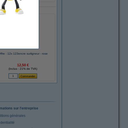
ffre : 12x 123encre surligneur - rose
12,50 €
(Inclus : 21% de TVA)
rmations sur l'entreprise
itions générales
dentialité