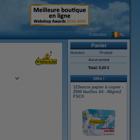
NL
S’identifier
Panier
Nombre
Produit
Aucun produit
Total:
0,00 €
Offre !
123encre papier à copier -
2500 feuilles A4 - 80g/m2
FSC®