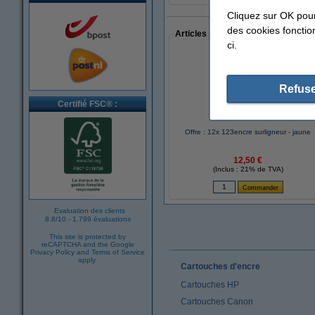
Cliquez sur OK pou
des cookies fonction
Articles populaires auprès des cli
ci.
Refuse
Certifié FSC® :
Offre : 12x 123encre surligneur - jaune
12,50 €
(Inclus : 21% de TVA)
Evaluation des clients
8.8
/
10
-
1.799 évaluations
This site is protected by
reCAPTCHA and the Google
Privacy Policy
and
Terms of Service
apply.
Cartouches d'encre
Cartouches HP
Cartouches Canon