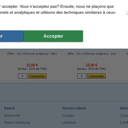
r accepter. Vous n’acceptez pas? Ensuite, nous ne plaçons que
nels et analytiques et utilisons des techniques similaires à ceux-
ents qui ont également commandé cet article
r
Accepter
Offre : 12x 123encre surligneur - bleu
Offre : 12x 123encre surligneur - vert
O
12,50 €
12,50 €
(Inclus : 21% de TVA)
(Inclus : 21% de TVA)
Toners
Service clients
Info
Toners HP
Contact
Cond
Toners Samsung
Livraison
Confi