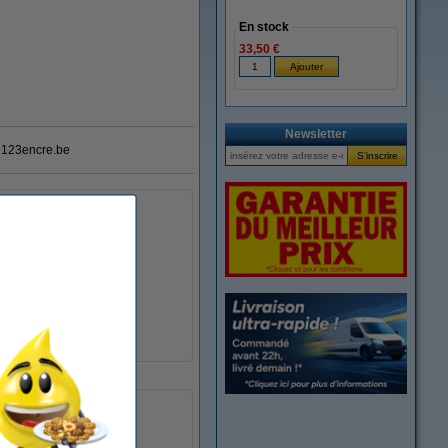
En stock
33,50 €
Newsletter
123encre.be
 orange vif fait ressortir
 aux textes imprimés et
1 - 4,5 mm
non
12 pièce(s)