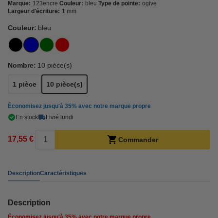
Marque:
123encre
Couleur:
bleu
Type de pointe:
ogive
Largeur d'écriture:
1 mm
Couleur:
bleu
Nombre:
10 pièce(s)
1 pièce
10 pièce(s)
Économisez jusqu'à
35%
avec notre marque propre
En stock
Livré lundi
17,55 €
Commander
Description
Caractéristiques
Description
Économisez jusqu'à
35%
avec notre marque propre