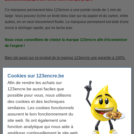
Ce marqueur permanent bleu 123encre a une pointe ronde de 1 mm de
large. Vous pouvez écrire un texte bleu clair sur du papier et du carton, entre
autres, en un seul mouvement fluide. Le marqueur permanent est doté d'une
encre à séchage rapide, qui ne tache pas.
Nous vous conseillons de choisir la marque 123encre afin d'économiser
de l'argent !
Bien sûr aussi sur ce produit de la marque 123encre une garantie à 100%.
Caractéristiques
Cookies sur 123encre.be
Afin de rendre les achats sur
123encre.be aussi faciles que
Marque:
123encre
possible pour vous, nous utilisons
Couleur:
bleu
des cookies et des techniques
similaires. Les cookies fonctionnels
Type de pointe:
ogive
assurent le bon fonctionnement du
Largeur d'écriture:
1 mm
site web. Ils ont également une
fonction analytique qui nous aide à
Nombre:
10 pièce(s)
améliorer continuellement le site web.