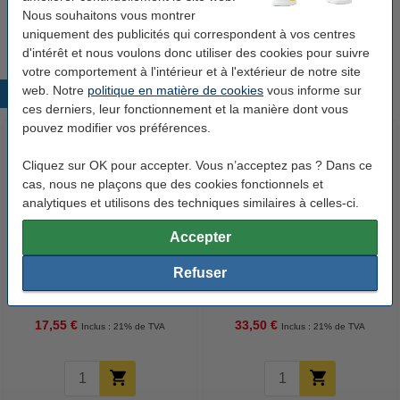
Rechargeable:
non
Nous souhaitons vous montrer
uniquement des publicités qui correspondent à vos centres
d'intérêt et nous voulons donc utiliser des cookies pour suivre
votre comportement à l'intérieur et à l'extérieur de notre site
web. Notre
politique en matière de cookies
vous informe sur
Produits populaires
ces derniers, leur fonctionnement et la manière dont vous
pouvez modifier vos préférences.
Cliquez sur OK pour accepter. Vous n’acceptez pas ? Dans ce
cas, nous ne plaçons que des cookies fonctionnels et
analytiques et utilisons des techniques similaires à celles-ci.
Accepter
Offre : 10x 123encre marqueur
123encre papier d'impression 1
Refuser
permanent (1 - 3 mm ogive) -
boîte de 2500 feuilles A4 - 80
noir
g/m²
17,55 €
33,50 €
Inclus : 21% de TVA
Inclus : 21% de TVA