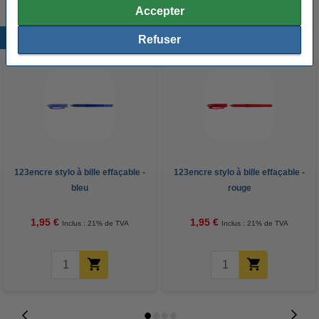
Accepter
Produits populaires
Refuser
123encre stylo à bille effaçable -
123encre stylo à bille effaçable -
bleu
rouge
1,95 €
1,95 €
Inclus : 21% de TVA
Inclus : 21% de TVA