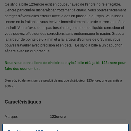
Ce stylo à bille 123encre écrit en douceur avec de l'encre noire effaçable.
L'encre particulière disparaît par frottement à chaud. Vous pouvez facilement
corriger d'éventuelles erreurs avec le dos en plastique du stylo. Vous lissez
l'encre en la frottant et vous écrivez immédiatement le texte correct au même
endroit. Vous n'avez donc pas besoin de gomme ou de liquide correcteur et
vous pouvez effectuer des corrections sans endommager le papier. Grâce à
la largeur de pointe de 0,7 mm et à la largeur d'écriture de 0,35 mm, vous
pouvez travailler avec précision et en détail. Le stylo à bille a un capuchon
séparé avec un clip pratique.
Nous vous conseillons de choisir ce stylo à bille effaçable 123encre pour
faire des économies.
Bien sûr, également sur ce produit de marque distributeur 123encre, une garantie à
100%.
Caractéristiques
Marque:
123encre
Couleur:
noir