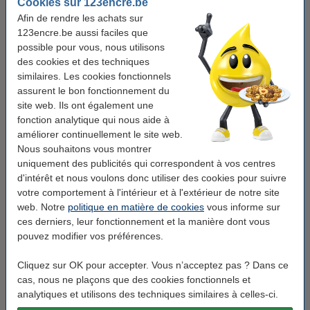
Cookies sur 123encre.be
Couleur d'encre:
noir
Afin de rendre les achats sur
123encre.be aussi faciles que
Largeur d'écriture:
0,35 mm
possible pour vous, nous utilisons
Clip:
oui
des cookies et des techniques
similaires. Les cookies fonctionnels
Rechargeable:
oui
assurent le bon fonctionnement du
Nombre:
1 pièce
site web. Ils ont également une
fonction analytique qui nous aide à
Code produit:
300983
améliorer continuellement le site web.
Nous souhaitons vous montrer
uniquement des publicités qui correspondent à vos centres
Pack avantageux ! 10 + 2 gratuit
d'intérêt et nous voulons donc utiliser des cookies pour suivre
Offre : 12x 123encre stylo à bille effaçable -
votre comportement à l'intérieur et à l'extérieur de notre site
noir
web. Notre
politique en matière de cookies
vous informe sur
19,50 €
ces derniers, leur fonctionnement et la manière dont vous
pouvez modifier vos préférences.
Bon plan : commandez également des recharges
Cliquez sur OK pour accepter. Vous n’acceptez pas ? Dans ce
123encre recharge pour stylo à bille effaçable
(3 pièces) - noir
cas, nous ne plaçons que des cookies fonctionnels et
4,25 €
analytiques et utilisons des techniques similaires à celles-ci.