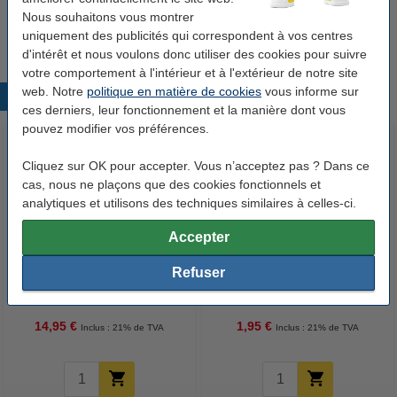
cartes) - blanc
Nous souhaitons vous montrer
22,50 €
uniquement des publicités qui correspondent à vos centres
d'intérêt et nous voulons donc utiliser des cookies pour suivre
votre comportement à l'intérieur et à l'extérieur de notre site
web. Notre
politique en matière de cookies
vous informe sur
Produits populaires
ces derniers, leur fonctionnement et la manière dont vous
pouvez modifier vos préférences.
Cliquez sur OK pour accepter. Vous n’acceptez pas ? Dans ce
cas, nous ne plaçons que des cookies fonctionnels et
analytiques et utilisons des techniques similaires à celles-ci.
Accepter
123accu Xtreme Power MN1500
123encre porte-nom de table
Refuser
Penlite piles AA 24 pièces
210 x 61 mm
14,95 €
1,95 €
Inclus : 21% de TVA
Inclus : 21% de TVA