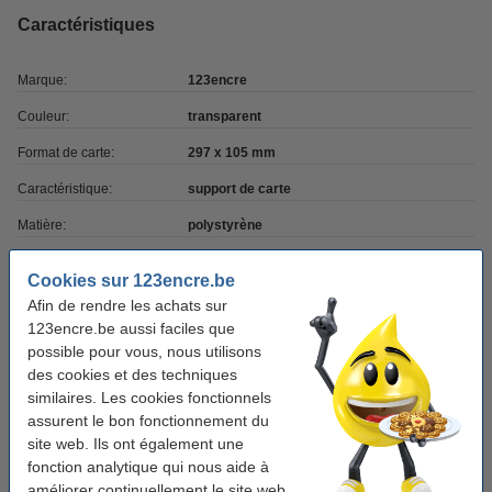
Caractéristiques
Marque:
123encre
Couleur:
transparent
Format de carte:
297 x 105 mm
Caractéristique:
support de carte
Matière:
polystyrène
Volume:
1 pièce(s)
Cookies sur 123encre.be
Afin de rendre les achats sur
Pack avantageux !
123encre.be aussi faciles que
possible pour vous, nous utilisons
Offre : 5x 123encre porte-nom de table 297 x
des cookies et des techniques
105 mm
similaires. Les cookies fonctionnels
13,95 €
assurent le bon fonctionnement du
site web. Ils ont également une
Bon plan : commandez également
fonction analytique qui nous aide à
123encre carte de table 297 x 104 mm (25
améliorer continuellement le site web.