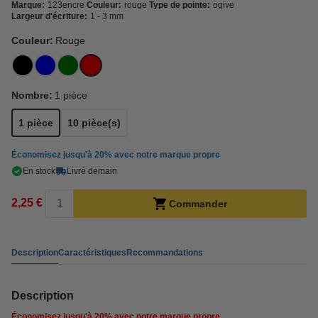
Marque:
123encre
Couleur:
rouge
Type de pointe:
ogive
Largeur d'écriture:
1 - 3 mm
Couleur:
Rouge
Nombre:
1 pièce
1 pièce
10 pièce(s)
Économisez jusqu'à
20%
avec notre marque propre
En stock
Livré demain
2,25 €
Commander
Description
Caractéristiques
Recommandations
Description
Économisez jusqu'à
20%
avec notre marque propre