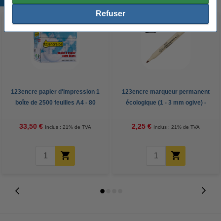
Refuser
123encre papier d'impression 1
123encre marqueur permanent
boîte de 2500 feuilles A4 - 80
écologique (1 - 3 mm ogive) -
g/m²
noir
33,50 €
2,25 €
Inclus : 21% de TVA
Inclus : 21% de TVA