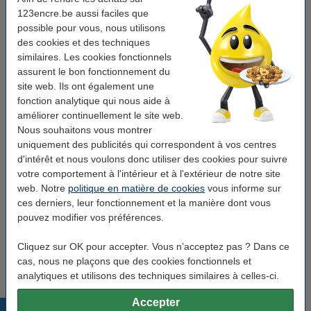
123encre.be aussi faciles que
Nombre:
1 pièce
possible pour vous, nous utilisons
Rechargeable:
non
des cookies et des techniques
similaires. Les cookies fonctionnels
assurent le bon fonctionnement du
Pack avantageux !
site web. Ils ont également une
fonction analytique qui nous aide à
Offre : 10x 123encre marqueur permanent
écologique (1 - 3 mm ogive) - rouge
améliorer continuellement le site web.
19,50 €
Nous souhaitons vous montrer
uniquement des publicités qui correspondent à vos centres
Bon plan : commandez également
d'intérêt et nous voulons donc utiliser des cookies pour suivre
votre comportement à l'intérieur et à l'extérieur de notre site
Offre : 123encre set de surligneurs
web. Notre
politique en matière de cookies
vous informe sur
écologiques - jaune/vert/orange/rose
4,95 €
ces derniers, leur fonctionnement et la manière dont vous
pouvez modifier vos préférences.
Offre : set 123encre marqueurs pour tableau
blanc écologiques (rond 1 - 3 mm) -
noir/rouge/bleu/vert
Cliquez sur OK pour accepter. Vous n’acceptez pas ? Dans ce
7,50 €
cas, nous ne plaçons que des cookies fonctionnels et
analytiques et utilisons des techniques similaires à celles-ci.
Accepter
Produits populaires