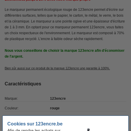
Le marqueur permanent écologique rouge de 123encre permet d'écrire sur
différentes surfaces, telles que le papier, le carton, le métal, le verre, le bois
et la céramique. Le marqueur a une pointe ogive et une épaisseur d'écriture
de 1 à 3 mm. En optant pour ce marqueur permanent 123encre, vous faites
un choix respectueux de l'environnement. Le marqueur est composé à 70%
de plastique recyclé. L'encre à faible odeur sèche rapidement.
Nous vous conseillons de choisir la marque 123encre afin d'économiser
de l'argent.
Bien sûr aussi sur ce produit de la marque 123encre une garantie à 100%.
Caractéristiques
Marque:
123encre
Couleur:
rouge
Type de pointe:
ogive
Cookies sur 123encre.be
Largeur d'écriture:
1 - 3 mm
Afin de rendre les achats sur