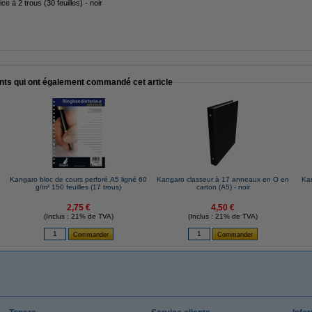
ce à 2 trous (30 feuilles) - noir
ents qui ont également commandé cet article
Kangaro bloc de cours perforé A5 ligné 60
Kangaro classeur à 17 anneaux en O en
Ka
g/m² 150 feuilles (17 trous)
carton (A5) - noir
2,75 €
4,50 €
(Inclus : 21% de TVA)
(Inclus : 21% de TVA)