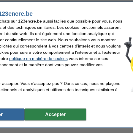
123encre.be
achats sur 123encre.be aussi faciles que possible pour vous, nous
s et des techniques similaires. Les cookies fonctionnels assurent
e intercalaires en carton A5 avec 5 onglets (17 trous)
nt du site web. Ils ont également une fonction analytique qui
er continuellement le site web. Nous souhaitons vous montrer
icités qui correspondent à vos centres d'intérêt et nous voulons
okies pour suivre votre comportement à l'intérieur et à l'extérieur
Notre
politique en matière de cookies
vous informe sur ces
tionnement et la manière dont vous pouvez modifier vos
 A5 à 2 anneaux en D (20 mm) - blanc
r accepter. Vous n’acceptez pas ? Dans ce cas, nous ne plaçons
tionnels et analytiques et utilisons des techniques similaires à
 transparante A5 17 trous 80 microns (100 pièces)
r
Accepter