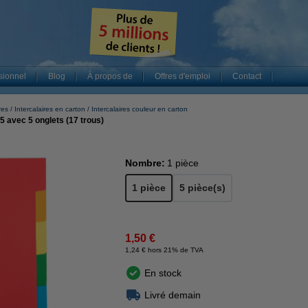
sionnel
Blog
À propos de
Offres d'emploi
Contact
res
Intercalaires en carton
Intercalaires couleur en carton
5 avec 5 onglets (17 trous)
Nombre:
1 pièce
1 pièce
5 pièce(s)
1,50 €
1,24 € hors 21% de TVA
En stock
Livré demain