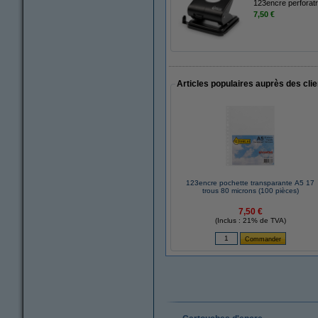
123encre perforatri
7,50 €
Articles populaires auprès des cli
123encre pochette transparante A5 17
trous 80 microns (100 pièces)
7,50 €
(Inclus : 21% de TVA)