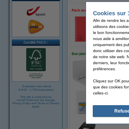
Pack avantageux !
Cookies sur 
Afin de rendre les 
utilisons des cookie
Offre : 5x 123encr
6,95 €
le bon fonctionneme
nous aide à amélior
Certifié FSC® :
uniquement des publ
donc utiliser des co
Bon plan : commandez également
de notre site web. 
derniers, leur fonc
préférences.
123encre classeur
3,25 €
Cliquez sur OK pou
que des cookies fonc
Evaluation des clients
8.8
/
10
-
1.799 évaluations
celles-ci.
This site is protected by
123encre pochette
reCAPTCHA and the Google
Privacy Policy
and
Terms of Service
7,50 €
apply.
Refuse