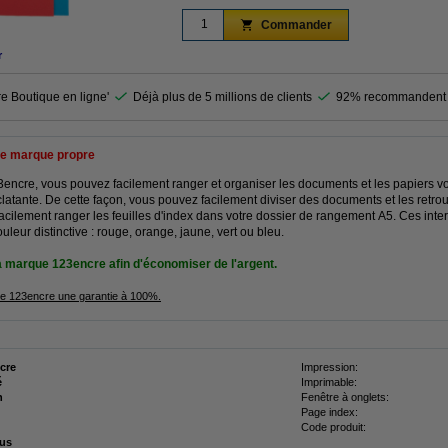
Commander
r
re Boutique en ligne'
Déjà plus de 5 millions de clients
92% recommandent 
e marque propre
23encre, vous pouvez facilement ranger et organiser les documents et les papiers vo
latante. De cette façon, vous pouvez facilement diviser des documents et les retro
facilement ranger les feuilles d'index dans votre dossier de rangement A5. Ces inte
uleur distinctive : rouge, orange, jaune, vert ou bleu.
a marque 123encre afin d'économiser de l'argent.
que 123encre une garantie à 100%.
cre
Impression:
é
Imprimable:
n
Fenêtre à onglets:
Page index:
Code produit:
ous