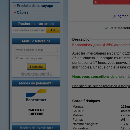
Produits de nettoyage
Câbles
agrandi
Rechercher un article
10x 'Meilleu
OK
Description
Mon 123encre.be
Économisez jusqu'à
25%
avec notr
Avec les intercalaires en carton d'1
A5 ont chacun leur propre couleur éc
perforation à 17 trous, vous pouvez 
inscriptibles. Chaque onglet a une co
Mot de passe oublié ?
Nous vous conseillons de choisir l
Modes de paiement :
Bien sûr aussi sur ce produit de la mar
Caractéristiques
Marque:
123en
Couleur:
color
Matière:
carto
Format:
A5
Nombre d'onglets:
1 x 5
Modes de livraison :
Perforation:
17 tr