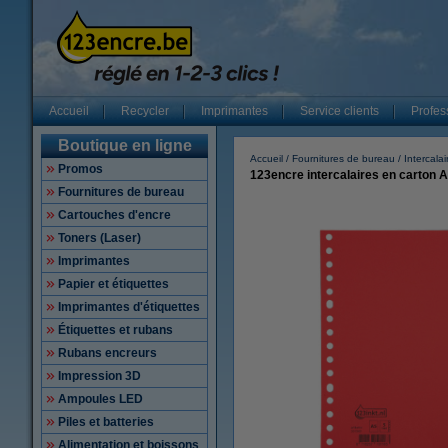
Accueil
Recycler
Imprimantes
Service clients
Profes
Boutique en ligne
Accueil
Fournitures de bureau
Intercalai
Promos
123encre intercalaires en carton A
Fournitures de bureau
Cartouches d'encre
Toners (Laser)
Imprimantes
Papier et étiquettes
Imprimantes d'étiquettes
Étiquettes et rubans
Rubans encreurs
Impression 3D
Ampoules LED
Piles et batteries
Alimentation et boissons