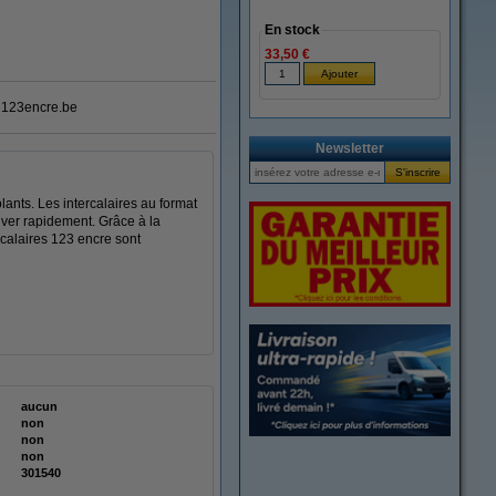
En stock
33,50 €
123encre.be
Newsletter
lants. Les intercalaires au format
uver rapidement. Grâce à la
rcalaires 123 encre sont
aucun
non
non
non
301540