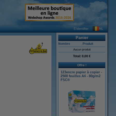
NL
S’identifier
Panier
Nombre
Produit
Aucun produit
Total:
0,00 €
Offre !
123encre papier à copier -
2500 feuilles A4 - 80g/m2
FSC®