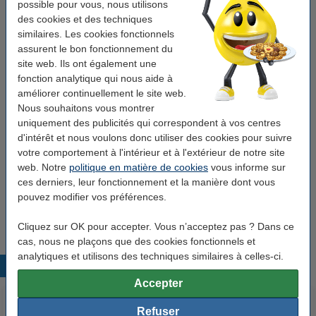
Offre : 3x 123encre classeur chevalet vierge
possible pour vous, nous utilisons
50,8 x 58,4 cm (20 feuilles)
des cookies et des techniques
52,50 €
similaires. Les cookies fonctionnels
assurent le bon fonctionnement du
Bon plan : aussi pratique à commander
site web. Ils ont également une
fonction analytique qui nous aide à
Offre : 123encre jeu de marqueurs pour
chevalet (ogive 1 - 3 mm) - noir/rouge/bleu/vert
améliorer continuellement le site web.
5,50 €
Nous souhaitons vous montrer
uniquement des publicités qui correspondent à vos centres
123encre notes repositionnables multipack 76
d'intérêt et nous voulons donc utiliser des cookies pour suivre
x 76 mm - assortiment
votre comportement à l'intérieur et à l'extérieur de notre site
6,50 €
web. Notre
politique en matière de cookies
vous informe sur
ces derniers, leur fonctionnement et la manière dont vous
Labels environnementaux et de qualité
pouvez modifier vos préférences.
Ce papier est certifié
FSC
.
Cliquez sur OK pour accepter. Vous n’acceptez pas ? Dans ce
cas, nous ne plaçons que des cookies fonctionnels et
analytiques et utilisons des techniques similaires à celles-ci.
Produits populaires
Accepter
Refuser