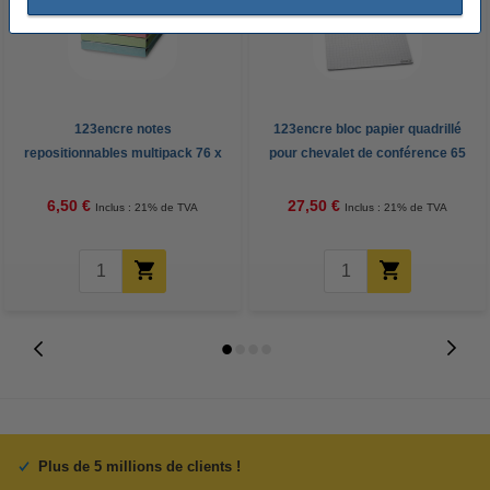
123encre notes
123encre bloc papier quadrillé
repositionnables multipack 76 x
pour chevalet de conférence 65
76 mm - assortiment
x 98 cm (2 x 50 feuilles) - blanc
6,50 €
27,50 €
Inclus : 21% de TVA
Inclus : 21% de TVA
Plus de 5 millions de clients !