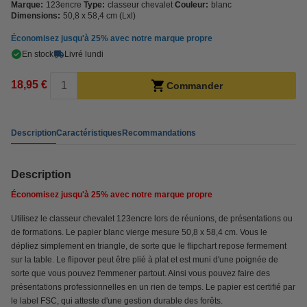
Marque:
123encre
Type:
classeur chevalet
Couleur:
blanc
Dimensions:
50,8 x 58,4 cm (Lxl)
Économisez jusqu'à
25%
avec notre marque propre
En stock
Livré lundi
18,95 €
Commander
Description
Caractéristiques
Recommandations
Description
Économisez jusqu'à
25%
avec notre marque propre
Utilisez le classeur chevalet 123encre lors de réunions, de présentations ou
de formations. Le papier blanc vierge mesure 50,8 x 58,4 cm. Vous le
dépliez simplement en triangle, de sorte que le flipchart repose fermement
sur la table. Le flipover peut être plié à plat et est muni d'une poignée de
sorte que vous pouvez l'emmener partout. Ainsi vous pouvez faire des
présentations professionnelles en un rien de temps. Le papier est certifié par
le label FSC, qui atteste d'une gestion durable des forêts.