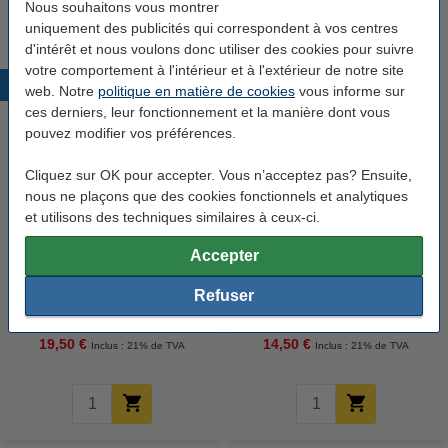
13,50 €
Nous souhaitons vous montrer
uniquement des publicités qui correspondent à vos centres
d'intérêt et nous voulons donc utiliser des cookies pour suivre
votre comportement à l'intérieur et à l'extérieur de notre site
Produits populaires
web. Notre
politique en matière de cookies
vous informe sur
ces derniers, leur fonctionnement et la manière dont vous
pouvez modifier vos préférences.
Cliquez sur OK pour accepter. Vous n’acceptez pas? Ensuite,
nous ne plaçons que des cookies fonctionnels et analytiques
et utilisons des techniques similaires à ceux-ci.
Accepter
123encre A5 cadre photo
123encre A6 cadre photo
Refuser
acrylique 21 x 14,8 cm
acrylique 14,8 x 10,5 cm
19,50 €
14,50 €
Inclus : 21% de TVA
Inclus : 21% de TVA