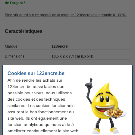
de l'argent !
Bien sûr aussi sur ce produit de la marque 123encre une garantie à 100%.
Caractéristiques
Marque:
123encre
Dimensions:
10,5 x 2 x 7,4 cm (LxlxH)
Couleur:
transparent
Cookies sur 123encre.be
Matière:
acrylique
Afin de rendre les achats sur
123encre.be aussi faciles que
possible pour vous, nous utilisons
Bon plan : commandez également du papier
des cookies et des techniques
123encre Glossy papier photo brillant 135 g/m²
similaires. Les cookies fonctionnels
A4 (50 feuilles) FSC®
assurent le bon fonctionnement du
9,50 €
site web. Ils ont également une
fonction analytique qui nous aide à
123encre High Color papier photo mat 180 g/m²
A4 (100 feuilles) FSC® Mix 70%
améliorer continuellement le site web.