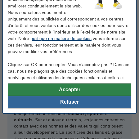
améliorer continuellement le site web.
Nous souhaitons vous montrer
uniquement des publicités qui correspondent à vos centres
d'intérêt et nous voulons donc utiliser des cookies pour suivre
votre comportement à l'intérieur et à l'extérieur de notre site
web. Notre
politique en matière de cookies
vous informe sur
ces derniers, leur fonctionnement et la manière dont vous
pouvez modifier vos préférences.
Chez 123encre, nous faisons chaque jour des choix
Cliquez sur OK pour accepter. Vous n’acceptez pas ? Dans ce
réfléchis. Par exemple, nous essayons de livrer vos
cas, nous ne plaçons que des cookies fonctionnels et
commandes de la manière la plus écologique possible.
analytiques et utilisons des techniques similaires à celles-ci.
Comme nous nous sentons impliqués dans la société,
nous aimons y contribuer en soutenant le
football des
Accepter
jeunes
.
Refuser
En effet, les clubs de football jouent un rôle important en
tant que lieux de rencontre
sociaux, sportifs
et
culturels
. Sur et autour du terrain, les jeunes entrent en
contact avec des normes et des valeurs qui contribuent
à leur développement. Le sport crée des liens et, grâce
à son programme de sponsoring, 123encre contribue à