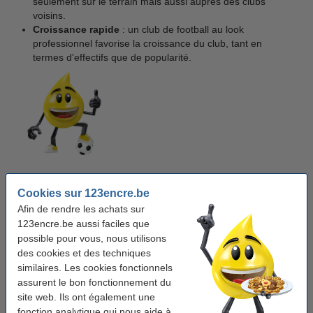
seulement sur le terrain mais aussi auprès des clubs
voisins.
Croissance rapide
: un club de football au look
professionnel favorise la croissance du club, tant en
termes d'effectifs que de popularité.
123encre.be et le sponsoring du
Cookies sur 123encre.be
Afin de rendre les achats sur
football
123encre.be aussi faciles que
possible pour vous, nous utilisons
des cookies et des techniques
similaires. Les cookies fonctionnels
assurent le bon fonctionnement du
site web. Ils ont également une
fonction analytique qui nous aide à