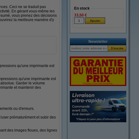
ces. Ceci ne se traduit pas
En stock
uctivité. En gérant vous-même les
33,50 €
résumé, vous prenez des décisions
ouvrirez la meilleure manière d'y
Newsletter
pressions qu'une imprimante est
d'impressions qu'une imprimante est
e absolue. Garder le volume
rimante et maintenir des
nements ou d'erreurs.
'user prématurément et subir des
înant des images floues, des lignes