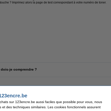
ouche ? Imprimez alors la page de test correspondant à votre numéro de toner.
 dois-je comprendre ?
certains termes techniques, car ils apparaissent régulièrement lors de l'achat et lors d
 une liste des principaux termes à connaître. Cette liste peut être un guide utile p
123encre.be
s.
achats sur 123encre.be aussi faciles que possible pour vous, nous
s et des techniques similaires. Les cookies fonctionnels assurent
on