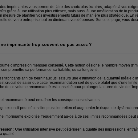
es imprimantes vous permet de faire des choix plus éclairés, adaptés à vos exigen
ts grâce à une utilisation plus efficace, mais aussi à une amélioration de la prod
n mesure de planifier vos investissements futurs de manière plus stratégique. En 
nnelle de votre entreprise tout en diminuant vos dépenses. Sur cette page, vous déc
er une imprimante trop souvent ou pas assez ?
olume d'impression mensuel conseillé. Cette notion désigne le nombre moyen d'im
 compromettre sa performance, sa fiabilité, ou sa longévité.
les fabricants afin de fournir aux utilisateurs une estimation de la quantité idéale 
 est crucial de saisir que cette recommandation sert de guide plutôt que d'une limit
che de ce volume recommandé est conseillé pour prolonger la durée de vie de l'imp
suel recommandé peut entraîner les conséquences suivantes :
age excessif peut nécessiter plus d'entretien et augmenter le risque de dysfonction
Une imprimante exploitée fréquemment au-delà de ses limites recommandées peut s
pression
: Une utilisation intensive peut détériorer la qualité des impressions, entra
a qualité.