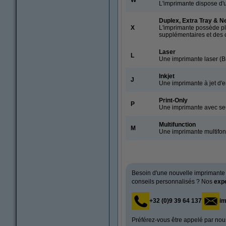
L'imprimante dispose d'
Duplex, Extra Tray & N
X
L'imprimante possède plu
supplémentaires et des c
Laser
L
Une imprimante laser (B
Inkjet
J
Une imprimante à jet d'e
Print-Only
P
Une imprimante avec seu
Multifunction
M
Une imprimante multifonc
Besoin d'une nouvelle imprimante
conseils personnalisés ? Nos
exp
+32 (0)9 39 64 137
i
Préférez-vous être appelé par nou