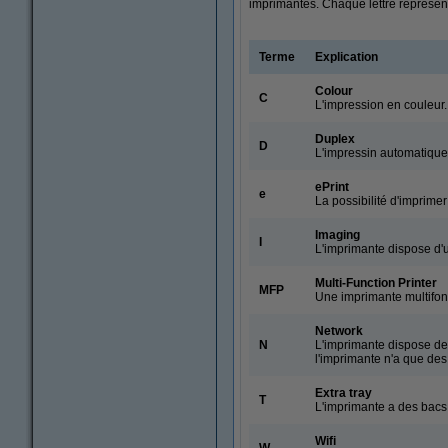
imprimantes. Chaque lettre représent
Terme
Explication
Colour
C
L'impression en couleur.
Duplex
D
L'impressin automatique 
ePrint
e
La possibilité d'imprime
Imaging
I
L'imprimante dispose d'u
Multi-Function Printer
MFP
Une imprimante multifonc
Network
N
L'imprimante dispose de 
l'imprimante n'a que des
Extra tray
T
L'imprimante a des bacs
Wifi
W