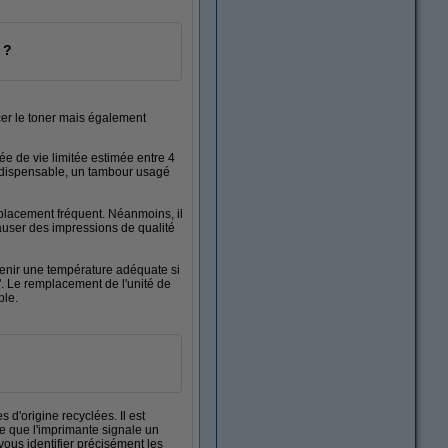
 ?
acer le toner mais également
ée de vie limitée estimée entre 4
 indispensable, un tambour usagé
mplacement fréquent. Néanmoins, il
causer des impressions de qualité
intenir une température adéquate si
g". Le remplacement de l'unité de
ble.
'origine recyclées. Il est
ive que l'imprimante signale un
vous identifier précisément les