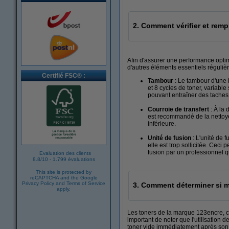
2. Comment vérifier et remp
Afin d'assurer une performance optim
d'autres éléments essentiels régulière
Certifié FSC® :
Tambour
: Le tambour d'une 
et 8 cycles de toner, variabl
pouvant entraîner des taches,
Courroie de transfert
: À la
est recommandé de la nettoyer
inférieure.
Unité de fusion
: L'unité de 
elle est trop sollicitée. Ceci
fusion par un professionnel q
Evaluation des clients
8.8
/
10
-
1.799 évaluations
This site is protected by
reCAPTCHA and the Google
Privacy Policy
and
Terms of Service
3. Comment déterminer si m
apply.
Les toners de la marque 123encre, c
important de noter que l'utilisation d
toner vide immédiatement après son i