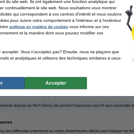
nt du site web. Ils ont également une fonction analytique qui
er continuellement le site web. Nous souhaitons vous montrer
fie chargeur automatique de documents (Automatic Document Feeder). Grâce au ba
taire situé au-dessus de l'imprimante, vous pouvez automatiquement télécopier et
icités qui correspondent à vos centres d'intérêt et nous voulons
 à retourner ou insérer manuellement le papier.
okies pour suivre votre comportement à l'intérieur et à l'extérieur
: La fonction ADF d'une imprimante ne fonctionne pas toujours en recto verso.
Notre
politique en matière de cookies
vous informe sur ces
est une connexion sans fil à l'imprimante, sans réseau local. Cela est particulièrem
tionnement et la manière dont vous pouvez modifier vos
et autres appareils mobiles.
uplex vous permet d'imprimer, de numériser et/ou de copier automatiquement des d
r accepter. Vous n’acceptez pas? Ensuite, nous ne plaçons que
connexion Ethernet câblée, vous pouvez connecter l'imprimante à votre réseau.
nels et analytiques et utilisons des techniques similaires à ceux-
ie Near Field Communication. NFC est une connexion sans fil à l'imprimante, sans
ilisé pour des interactions entre appareils comme les étiquettes d'identification ou
ie Optical Character Recognition. Cette technologie peut convertir le texte sur pa
r
Accepter
 éditable.
ante avec connexion wifi peut imprimer sans fil.
rimante dispose de Wi-Fi Direct, elle permet l'impression sans fil sans nécessiter 
mantes
rçu des différentes extensions ou codes d'imprimantes utilisés pour indiquer les fon