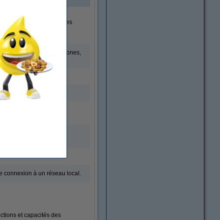
c d'alimentation
 numériser plusieurs pages
ent utile pour les smartphones,
eux côtés du papier.
 réseau local. Le NFC est
 les smartphones.
pier en un document texte
de connexion à un réseau local.
ctions et capacités des