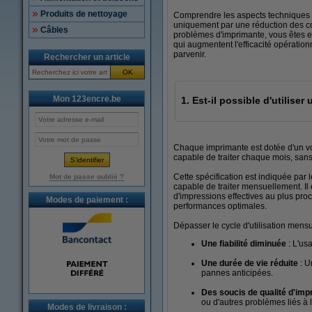
Produits de nettoyage
Comprendre les aspects techniques d
uniquement par une réduction des coû
Câbles
problèmes d'imprimante, vous êtes e
qui augmentent l'efficacité opératio
parvenir.
Rechercher un article
OK
Mon 123encre.be
1. Est-il possible d'utilis
Chaque imprimante est dotée d'un v
capable de traiter chaque mois, sans
Cette spécification est indiquée par 
Mot de passe oublié ?
capable de traiter mensuellement. Il
d'impressions effectives au plus pro
Modes de paiement :
performances optimales.
Dépasser le cycle d'utilisation men
Une fiabilité diminuée
: L'us
Une durée de vie réduite
: 
pannes anticipées.
Des soucis de qualité d'im
ou d'autres problèmes liés à l
Modes de livraison :