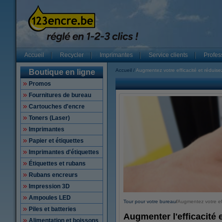
Accueil
Recycler
Imprimantes
Service clients
Profes
Accueil
Augmentez votre efficacité et réduise
Boutique en ligne
Promos
Fournitures de bureau
Cartouches d'encre
Toners (Laser)
Imprimantes
Papier et étiquettes
Imprimantes d'étiquettes
Étiquettes et rubans
Rubans encreurs
Impression 3D
Ampoules LED
Tour pour votre bureau
/
Augmentez votre eff
Piles et batteries
Augmenter l'efficacité 
Alimentation et boissons