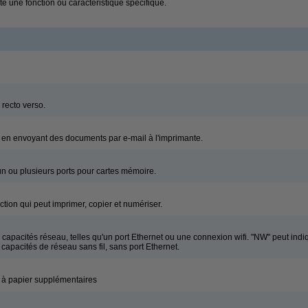
e une fonction ou caractéristique spécifique.
recto verso.
r en envoyant des documents par e-mail à l'imprimante.
n ou plusieurs ports pour cartes mémoire.
tion qui peut imprimer, copier et numériser.
capacités réseau, telles qu'un port Ethernet ou une connexion wifi. "NW" peut ind
 capacités de réseau sans fil, sans port Ethernet.
 à papier supplémentaires