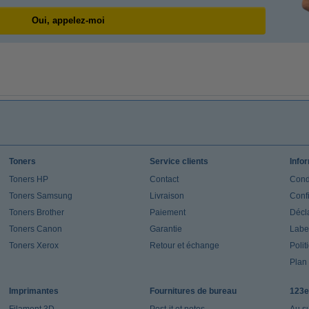
Oui, appelez-moi
Toners
Service clients
Info
Toners HP
Contact
Cond
Toners Samsung
Livraison
Confi
Toners Brother
Paiement
Décla
Toners Canon
Garantie
Label
Toners Xerox
Retour et échange
Polit
Plan 
Imprimantes
Fournitures de bureau
123e
Filament 3D
Post-it et notes
Au s