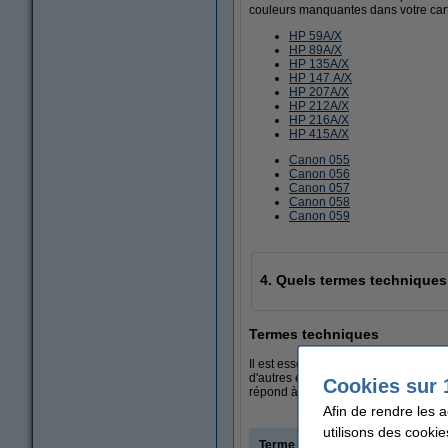
couleurs manquantes dans votre cart
HP 59A/X
HP 89A/X
HP 135A/X
HP 147 A/X
HP 207A/X
HP 212A/X
HP 216A/X
HP 415A/X
Canon 055
Canon 056
Canon 057
Canon 058
Canon 059
4. Quels termes techniques
Termes techniques
Il est essentiel d'être familier avec 
d'autres équipements de bureau. Voici
Cookies sur 
répond à vos préférences spécifique
Afin de rendre les 
utilisons des cookie
Terme
Explicati