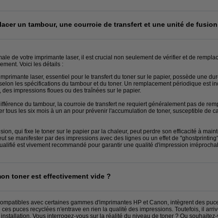
lacer un tambour, une courroie de transfert et une unité de fusion
ale de votre imprimante laser, il est crucial non seulement de vérifier et de rempl
ment. Voici les détails :
imprimante laser, essentiel pour le transfert du toner sur le papier, possède une dur
e selon les spécifications du tambour et du toner. Un remplacement périodique est
 des impressions floues ou des traînées sur le papier.
 différence du tambour, la courroie de transfert ne requiert généralement pas de re
 tous les six mois à un an pour prévenir l'accumulation de toner, susceptible de 
fusion, qui fixe le toner sur le papier par la chaleur, peut perdre son efficacité à ma
 peut se manifester par des impressions avec des lignes ou un effet de "ghostprintin
ualifié est vivement recommandé pour garantir une qualité d'impression irréprocha
on toner est effectivement vide ?
ompatibles avec certaines gammes d'imprimantes HP et Canon, intègrent des puces d
e ces puces recyclées n'entrave en rien la qualité des impressions. Toutefois, il arr
nstallation. Vous interrogez-vous sur la réalité du niveau de toner ? Ou souhaitez-