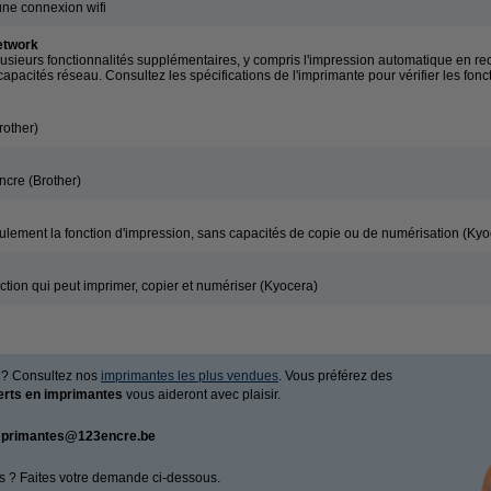
une connexion wifi
etwork
sieurs fonctionnalités supplémentaires, y compris l'impression automatique en rec
apacités réseau. Consultez les spécifications de l'imprimante pour vérifier les fonc
rother)
ncre (Brother)
lement la fonction d'impression, sans capacités de copie ou de numérisation (Kyo
tion qui peut imprimer, copier et numériser (Kyocera)
 ? Consultez nos
imprimantes les plus vendues
. Vous préférez des
erts en imprimantes
vous aideront avec plaisir.
mprimantes@123encre.be
s ? Faites votre demande ci-dessous.