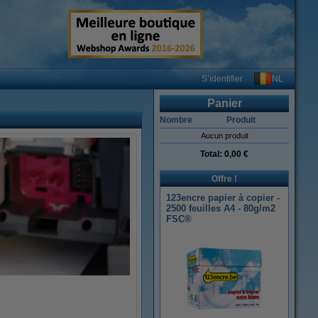
NL
S’identifier
Panier
Nombre
Produit
Aucun produit
Total:
0,00 €
Offre !
123encre papier à copier -
2500 feuilles A4 - 80g/m2
FSC®