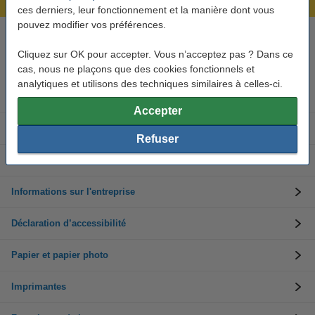
ces derniers, leur fonctionnement et la manière dont vous
pouvez modifier vos préférences.
Besoin d’aide ? Appelez-nous au +32 (0)9 39 64 123
Cliquez sur OK pour accepter. Vous n’acceptez pas ? Dans ce
Les jours ouvrés de 8h30 à 17h
cas, nous ne plaçons que des cookies fonctionnels et
analytiques et utilisons des techniques similaires à celles-ci.
Cartouches d'encre
Accepter
Toners
Refuser
Service clients
Informations sur l'entreprise
Déclaration d’accessibilité
Papier et papier photo
Imprimantes