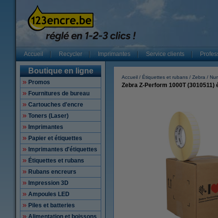
Accueil
Recycler
Imprimantes
Service clients
Profes
Boutique en ligne
Accueil
Étiquettes et rubans
Zebra
Num
Promos
Zebra Z-Perform 1000T (3010511) é
Fournitures de bureau
Cartouches d'encre
Toners (Laser)
Imprimantes
Papier et étiquettes
Imprimantes d'étiquettes
Étiquettes et rubans
Rubans encreurs
Impression 3D
Ampoules LED
Piles et batteries
Alimentation et boissons