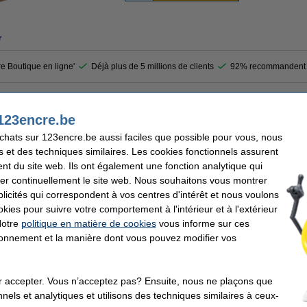
r
re Boutique en ligne'
Déjà plus de 5 millions de clients
92% recommandent 
 sont fabriquées à partir de papier standard lisse sans revêtement. Les étiquettes 
123encre.be
t parfaitement adaptées à l'impression avec des applications de transfert thermique.
achats sur 123encre.be aussi faciles que possible pour vous, nous
s et des techniques similaires. Les cookies fonctionnels assurent
nt du site web. Ils ont également une fonction analytique qui
fert thermique
Marque:
er continuellement le site web. Nous souhaitons vous montrer
fert thermique
Type:
icités qui correspondent à vos centres d'intérêt et nous voulons
0
Nombre de rouleaux:
okies pour suivre votre comportement à l'intérieur et à l'extérieur
m
Code:
6 x 13 mm (lxH)
Notre
politique en matière de cookies
vous informe sur ces
tionnement et la manière dont vous pouvez modifier vos
ents qui ont également commandé cet article
r accepter. Vous n’acceptez pas? Ensuite, nous ne plaçons que
nels et analytiques et utilisons des techniques similaires à ceux-