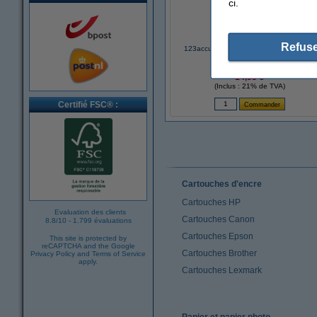
ci.
Refuse
123accu Xtreme Power MN1500 Penlite
piles AA 24 pièces
14,95 €
(Inclus : 21% de TVA)
Certifié FSC® :
Cartouches d'encre
Cartouches HP
Evaluation des clients
Cartouches Canon
8.8
/
10
-
1.799 évaluations
Cartouches Epson
This site is protected by
reCAPTCHA and the Google
Cartouches Brother
Privacy Policy
and
Terms of Service
apply.
Cartouches Lexmark