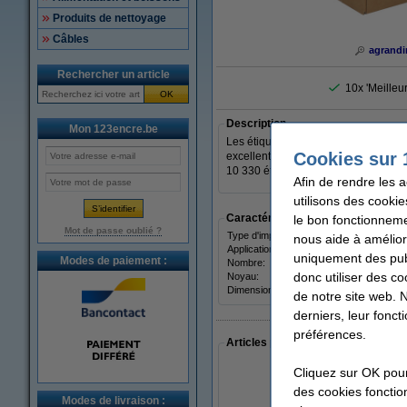
Produits de nettoyage
Câbles
agrandi
Rechercher un article
10x 'Meilleu
OK
Description
Mon 123encre.be
Les étiquettes Zebra Z-Perform 1000T
Cookies sur 
excellent rapport qualité-prix et son
10 330 étiquettes.
Afin de rendre les 
utilisons des cookie
Caractéristiques
le bon fonctionneme
Mot de passe oublié ?
Type d'imprimante:
trans
nous aide à amélior
Application:
trans
uniquement des publ
Modes de paiement :
Nombre:
10.33
donc utiliser des co
Noyau:
76 m
Dimensions:
2
de notre site web. 
derniers, leur fonc
préférences.
Articles populaires auprès des cli
Cliquez sur OK pou
des cookies fonction
Modes de livraison :