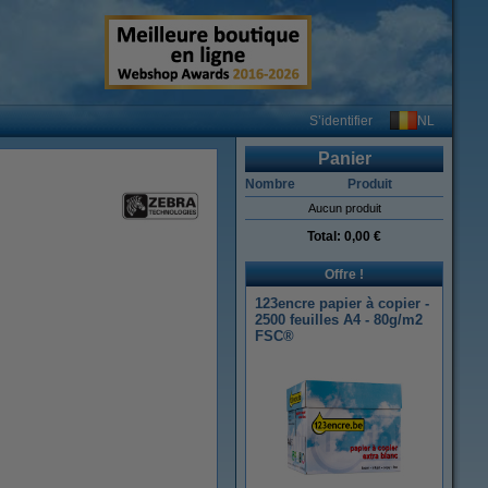
NL
S’identifier
Panier
Nombre
Produit
Aucun produit
Total:
0,00 €
Offre !
123encre papier à copier -
2500 feuilles A4 - 80g/m2
FSC®