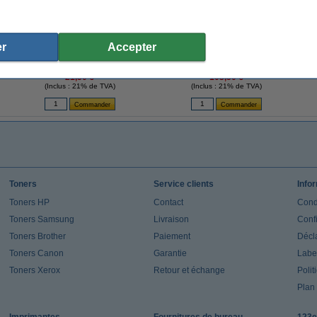
r
Accepter
Zebra 2300 ruban de cire (02300GS06407)
Zebra Z-Select 2000T étiquettes (3006318)
Zeb
64 mm x 74 m (12 rubans)
57 x 32 mm (12 rouleaux)
21,50 €
103,50 €
(Inclus : 21% de TVA)
(Inclus : 21% de TVA)
Toners
Service clients
Info
Toners HP
Contact
Cond
Toners Samsung
Livraison
Confi
Toners Brother
Paiement
Décla
Toners Canon
Garantie
Label
Toners Xerox
Retour et échange
Polit
Plan 