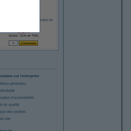
ra 2300 ruban de cire (800132-001) 33
mm x 74 m (12 rubans)
17,50 €
(Inclus : 21% de TVA)
rmations sur l'entreprise
itions générales
dentialité
ration d’accessibilité
s de qualité
ique des cookies
du site