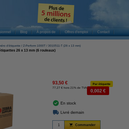
sionnel
Blog
À propos de
Offres d'emploi
Contact
éro d'étiquette
Z-Perform 1000T
3010511-T (26 x 13 mm)
tiquettes 26 x 13 mm (6 rouleaux)
93,50 €
Par étiquette
77,27 € hors 21% de TVA
0,002 €
En stock
Livré demain
Commander