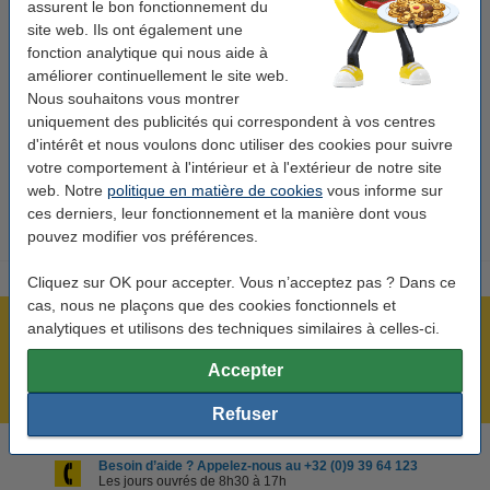
assurent le bon fonctionnement du
Version:
Standard (6 pièces)
site web. Ils ont également une
fonction analytique qui nous aide à
Marque:
Xerox
améliorer continuellement le site web.
Code EAN:
Nous souhaitons vous montrer
-
uniquement des publicités qui correspondent à vos centres
Code produit:
046866
d'intérêt et nous voulons donc utiliser des cookies pour suivre
votre comportement à l'intérieur et à l'extérieur de notre site
Code:
006R90272
web. Notre
politique en matière de cookies
vous informe sur
ces derniers, leur fonctionnement et la manière dont vous
pouvez modifier vos préférences.
Cliquez sur OK pour accepter. Vous n’acceptez pas ? Dans ce
cas, nous ne plaçons que des cookies fonctionnels et
analytiques et utilisons des techniques similaires à celles-ci.
Plus de 5 millions de clients !
Commandé avant 22h00, livré demain !
Accepter
Meilleur prix garanti !
Refuser
Besoin d’aide ? Appelez-nous au +32 (0)9 39 64 123
Les jours ouvrés de 8h30 à 17h