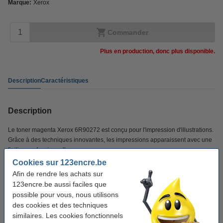
Marque:
Xerox
Commander
Plus en production, donc plus disponible.
Description
Caractéristiques
Description
Le toner magenta Xerox 6R90272 est conçu pour
l'
impression
d'illustrations
.
Grâce
à des
techniques innovantes, les impressions apparaissent avec une
finition professionnelle.
Cookies sur 123encre.be
Afin de rendre les achats sur
Caractéristiques
123encre.be aussi faciles que
possible pour vous, nous utilisons
Couleur:
magenta
des cookies et des techniques
similaires. Les cookies fonctionnels
Type:
cartouche de toner