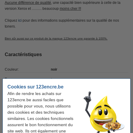
Aucune différence de qualité
, une capacité bien supérieure à celle de la
version Xerox et ........... beaucoup
moins cher !!!
Cliquez
ici
pour des informations supplémentaires sur la qualité de nos
toners.
Bien sûr aussi sur ce produit de la marque 123encre une garantie à 100%.
Caractéristiques
Couleur:
noir
Type:
toner
Cookies sur 123encre.be
Version:
standard
Afin de rendre les achats sur
Capacité:
± 3.500 pages
123encre.be aussi faciles que
possible pour vous, nous utilisons
Marque:
123encre
des cookies et des techniques
similaires. Les cookies fonctionnels
Code EAN:
5397124009084
assurent le bon fonctionnement du
Code produit:
047082
site web. Ils ont également une