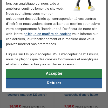
fonction analytique qui nous aide à
Code:
013R00621
améliorer continuellement le site web.
Nous souhaitons vous montrer
Astuce
uniquement des publicités qui correspondent à vos centres
Nous vous conseillons de choisir ce toner (la marque 123encre) au
d'intérêt et nous voulons donc utiliser des cookies pour suivre
lieu de la version Xerox.
votre comportement à l'intérieur et à l'extérieur de notre site
web. Notre
politique en matière de cookies
vous informe sur
ces derniers, leur fonctionnement et la manière dont vous
pouvez modifier vos préférences.
Produits populaires
Cliquez sur OK pour accepter. Vous n’acceptez pas? Ensuite,
nous ne plaçons que des cookies fonctionnels et analytiques
et utilisons des techniques similaires à ceux-ci.
Accepter
Refuser
Epson T1285 multipack noir + 3
Canon PGI-550PGBK XL
couleurs (marque 123encre)
cartouche d'encre haute
capacité (marque 123encre) -
noir
36,50 €
7,50 €
Inclus : 21% de TVA
Inclus : 21% de TVA