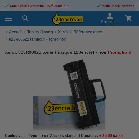
Commandé aujourd'hui, livré demain !*
Meilleur prix garanti !
S'identifier
Accueil
Toners (Laser)
Xerox
Référence toner
013R00621 tambour + toner noir
Xerox 013R00621 toner (marque 123encre) - noir
Promotion!
Couleur:
noir
Type:
toner
Version:
standard
Capacité:
± 3.500 pages