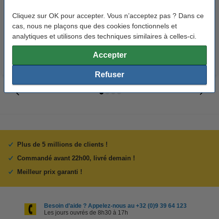
(marque 123encre) - cyan
(marque 123encre) - jaune
Cliquez sur OK pour accepter. Vous n’acceptez pas ? Dans ce
cas, nous ne plaçons que des cookies fonctionnels et
57,50 €
57,50 €
Inclus : 21% de TVA
Inclus : 21% de TVA
analytiques et utilisons des techniques similaires à celles-ci.
Accepter
Refuser
Plus de 5 millions de clients !
Commandé avant 22h00, livré demain !
Meilleur prix garanti !
Besoin d’aide ? Appelez-nous au +32 (0)9 39 64 123
Les jours ouvrés de 8h30 à 17h