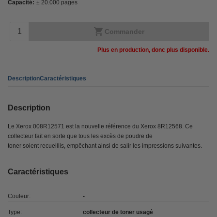
Capacité:
± 20.000 pages
Commander
Plus en production, donc plus disponible.
Description
Caractéristiques
Description
Le Xerox 008R12571 est la nouvelle référence du Xerox 8R12568.
Ce
collecteur fait en
sorte que tous les excès
de
poudre de
toner soient recueillis, empêchant ainsi de salir les impressions suivantes.
Caractéristiques
Couleur:
-
Type:
collecteur de toner usagé