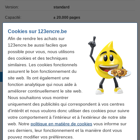
Version:
standard
Capacité:
± 20.000 pages
Marque:
Xerox
Cookies sur 123encre.be
Afin de rendre les achats sur
Code EAN:
095205825688
123encre.be aussi faciles que
Code produit:
046893
possible pour vous, nous utilisons
des cookies et des techniques
similaires. Les cookies fonctionnels
assurent le bon fonctionnement du
Produits populaires
site web. Ils ont également une
fonction analytique qui nous aide à
améliorer continuellement le site web.
Nous souhaitons vous montrer
uniquement des publicités qui correspondent à vos centres
d'intérêt et nous voulons donc utiliser des cookies pour suivre
votre comportement à l'intérieur et à l'extérieur de notre site
web. Notre
politique en matière de cookies
vous informe sur
ces derniers, leur fonctionnement et la manière dont vous
Xerox 106R03473 toner
Xerox 106R03475 toner
pouvez modifier vos préférences.