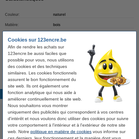
Couleur:
naturel
Matière:
bois
Dimensions:
337 x 101 x 100 mm (LxlxH)
Cookies sur 123encre.be
Convient à:
1 bouteille
Afin de rendre les achats sur
123encre.be aussi faciles que
Type de couvercle:
couvercle coulissant
possible pour vous, nous utilisons
Nombre:
5 pièce(s)
des cookies et des techniques
similaires. Les cookies fonctionnels
assurent le bon fonctionnement du
site web. Ils ont également une
fonction analytique qui nous aide à
Produits populaires
améliorer continuellement le site web.
Nous souhaitons vous montrer
uniquement des publicités qui correspondent à vos centres
d'intérêt et nous voulons donc utiliser des cookies pour suivre
votre comportement à l'intérieur et à l'extérieur de notre site
web. Notre
politique en matière de cookies
vous informe sur
ces derniers, leur fonctionnement et la manière dont vous