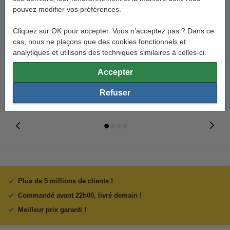
pouvez modifier vos préférences.
HP 303XL (T6N04AE) cartouche
HP 303XL (T6N03AE) cartouche
Cliquez sur OK pour accepter. Vous n’acceptez pas ? Dans ce
d'encre haute capacité
d'encre haute capacité
cas, nous ne plaçons que des cookies fonctionnels et
(d'origine) - noir
(d'origine) - couleur
analytiques et utilisons des techniques similaires à celles-ci.
39,50 €
45,95 €
Inclus : 21% de TVA
Inclus : 21% de TVA
Accepter
Refuser
Plus de 5 millions de clients !
Commandé avant 22h00, livré demain !
Meilleur prix garanti !