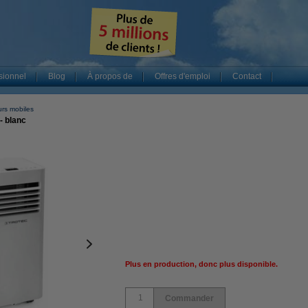
sionnel
Blog
À propos de
Offres d'emploi
Contact
urs mobiles
- blanc
Plus en production, donc plus disponible.
Commander