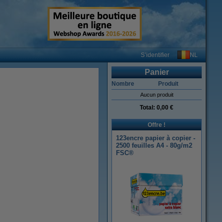
NL
S’identifier
Panier
Nombre
Produit
Aucun produit
Total:
0,00 €
Offre !
123encre papier à copier -
2500 feuilles A4 - 80g/m2
FSC®