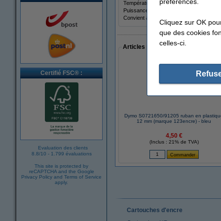
préférences.
Température:
5 - 3
Puissance frigorifique:
9.000
Convient aux pièces jusqu'à:
34
Cliquez sur OK pou
que des cookies fonc
celles-ci.
Articles populaires auprès des cli
Refuse
Certifié FSC® :
Dymo S0721650/91205 ruban en plastiq
12 mm (marque 123encre) - bleu
4,50 €
(Inclus : 21% de TVA)
Evaluation des clients
8.8
/
10
-
1.799 évaluations
This site is protected by
reCAPTCHA and the Google
Privacy Policy
and
Terms of Service
apply.
Cartouches d'encre