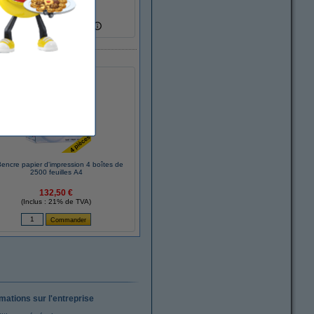
55 dB
828960
votre ancien appareil
encre papier d'impression 4 boîtes de
2500 feuilles A4
132,50 €
(Inclus : 21% de TVA)
rmations sur l'entreprise