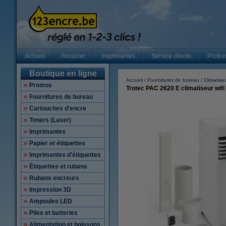
Accueil
Recycler
Imprimantes
Service clients
Profes
Boutique en ligne
Accueil
Fournitures de bureau
Climatise
Promos
Trotec PAC 2620 E climatiseur wifi 
Fournitures de bureau
Cartouches d'encre
Toners (Laser)
Imprimantes
Papier et étiquettes
Imprimantes d'étiquettes
Étiquettes et rubans
Rubans encreurs
Impression 3D
Ampoules LED
Piles et batteries
Alimentation et boissons