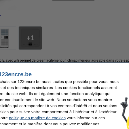
r
agrandir
1
 E avec wifi permet de créer facilement un climat intérieur agréable dans votre esp
et, grâce à la fonction wifi, vous contrôlez l’appareil à distance en toute simplicité
 ventilation), vous gardez le contrôle sur votre niveau de confort à tout moment. L’a
123encre.be
évacuation et une télécommande, ce qui rend l’installation rapide et facile. Le réfr
ur est également équipé d’une fonction d’auto-nettoyage qui limite la formation de 
achats sur 123encre.be aussi faciles que possible pour vous, nous
nomalie. Vous profitez ainsi d’un air frais et confortable à tout moment de la jour
s et des techniques similaires. Les cookies fonctionnels assurent
entretien simple.
nt du site web. Ils ont également une fonction analytique qui
lutions de refroidissement
.
er continuellement le site web. Nous souhaitons vous montrer
icités qui correspondent à vos centres d'intérêt et nous voulons
okies pour suivre votre comportement à l'intérieur et à l'extérieur
Notre
politique en matière de cookies
vous informe sur ces
c
Puissance:
tiseur mobile
Label énergétique:
tionnement et la manière dont vous pouvez modifier vos
348 x 350 x 701 mm (LxlxH)
Réglages: