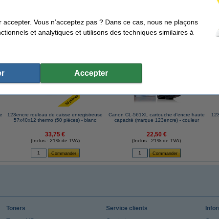
5 °C
Niveau de bruit:
Code produit:
Infos supplémentaires:
r accepter. Vous n’acceptez pas ? Dans ce cas, nous ne plaçons
tionnels et analytiques et utilisons des techniques similaires à
ents qui ont également commandé cet article
r
Accepter
ue
123encre rouleau de caisse enregistreuse
Canon CL-561XL cartouche d'encre haute
123
57x40x12 thermo (50 pièces) - blanc
capacité (marque 123encre) - couleur
33,75 €
22,50 €
(Inclus : 21% de TVA)
(Inclus : 21% de TVA)
Toners
Service clients
Info