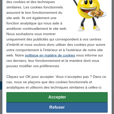
des cookies et des techniques
similaires. Les cookies fonctionnels
Bon plan : commandez également
assurent le bon fonctionnement du
site web. Ils ont également une
HG X tapette à mouches électrique
fonction analytique qui nous aide à
6,50 €
améliorer continuellement le site web.
Nous souhaitons vous montrer
123accu Xtreme Power MN1500 Penlite piles
uniquement des publicités qui correspondent à vos centres
AA 4 pièces
d'intérêt et nous voulons donc utiliser des cookies pour suivre
3,95 €
votre comportement à l'intérieur et à l'extérieur de notre site
web. Notre
politique en matière de cookies
vous informe sur
Roxasect poudre anti-fourmis
ces derniers, leur fonctionnement et la manière dont vous
6,25 €
pouvez modifier vos préférences.
Cliquez sur OK pour accepter. Vous n’acceptez pas ? Dans ce
cas, nous ne plaçons que des cookies fonctionnels et
Produits populaires
analytiques et utilisons des techniques similaires à celles-ci.
Accepter
Refuser