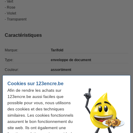
- Vert
- Rose
- Violet
- Transparent
Caractéristiques
Marque:
Tarifold
Type:
enveloppe de document
Couleur:
assortiment
Dimensions:
158 x 114 mm (Lxl)
Cookies sur 123encre.be
Matière:
PP recyclé
Afin de rendre les achats sur
123encre.be aussi faciles que
Format:
A6
possible pour vous, nous utilisons
des cookies et des techniques
Nombre:
6 pièce(s)
similaires. Les cookies fonctionnels
Code produit:
261037
assurent le bon fonctionnement du
site web. Ils ont également une