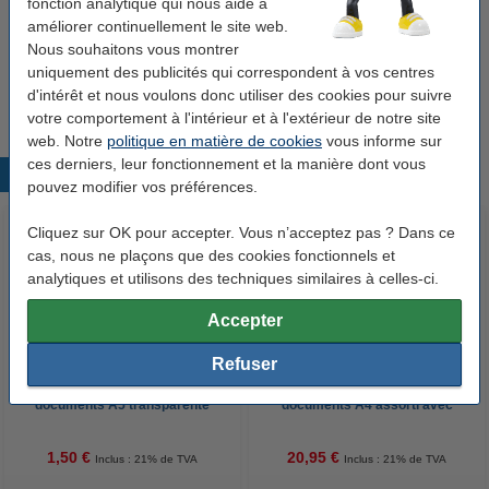
fonction analytique qui nous aide à
Bon plan : commandez également
améliorer continuellement le site web.
123encre papier d'impression 1 ramette de 500
Nous souhaitons vous montrer
feuilles A4 - 80 g/m²
uniquement des publicités qui correspondent à vos centres
7,25 €
d'intérêt et nous voulons donc utiliser des cookies pour suivre
votre comportement à l'intérieur et à l'extérieur de notre site
web. Notre
politique en matière de cookies
vous informe sur
ces derniers, leur fonctionnement et la manière dont vous
Produits populaires
pouvez modifier vos préférences.
Cliquez sur OK pour accepter. Vous n’acceptez pas ? Dans ce
cas, nous ne plaçons que des cookies fonctionnels et
analytiques et utilisons des techniques similaires à celles-ci.
Accepter
Refuser
123encre enveloppe de
Tarifold enveloppe pour
documents A5 transparente
documents A4 assorti avec
perforation (12 pièces)
1,50 €
20,95 €
Inclus : 21% de TVA
Inclus : 21% de TVA