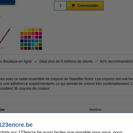
Commander
r
agrandir
re Boutique en ligne'
Déjà plus de 5 millions de clients
92% recommandent 
rées avec ce vaste ensemble de crayons de Staedtler Noris. Les crayons ont une fo
fre une adhérence supplémentaire, ce qui permet de colorer très confortablement. Le
contient 36 crayons de couleur.
tler
Nombre:
timent
Code EAN:
ns de couleur
123encre.be
achats sur 123encre.be aussi faciles que possible pour vous, nous