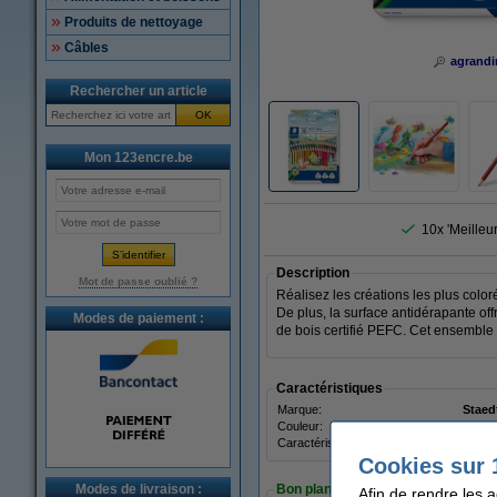
Produits de nettoyage
Câbles
agrandi
Rechercher un article
OK
Mon 123encre.be
10x 'Meilleu
Description
Mot de passe oublié ?
Réalisez les créations les plus colo
De plus, la surface antidérapante of
Modes de paiement :
de bois certifié PEFC. Cet ensemble 
Caractéristiques
Marque:
Staed
Couleur:
assor
Caractéristique:
crayo
Cookies sur 
Modes de livraison :
Bon plan : commandez également
Afin de rendre les 