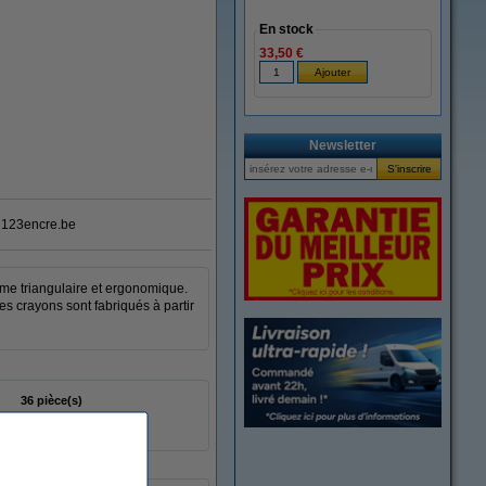
En stock
33,50 €
agrandir
Newsletter
123encre.be
rme triangulaire et ergonomique.
s crayons sont fabriqués à partir
36 pièce(s)
4007817028384