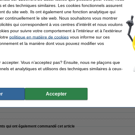
s et des techniques similaires. Les cookies fonctionnels assurent
nt du site web. Ils ont également une fonction analytique qui
quis A4 120 g/m² (20 feuilles)
er continuellement le site web. Nous souhaitons vous montrer
icités qui correspondent à vos centres d'intérêt et nous voulons
okies pour suivre votre comportement à l'intérieur et à l'extérieur
Notre
politique en matière de cookies
vous informe sur ces
tionnement et la manière dont vous pouvez modifier vos
ayon avec lame unique
r accepter. Vous n’acceptez pas? Ensuite, nous ne plaçons que
nels et analytiques et utilisons des techniques similaires à ceux-
r
Accepter
ents qui ont également commandé cet article