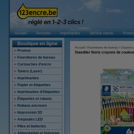
Accueil
Recycler
Imprimantes
Service clients
Profes
Boutique en ligne
Accueil
Fournitures de bureau
Crayons 
Promos
Staedtler Noris crayons de couleur
Fournitures de bureau
Cartouches d'encre
Toners (Laser)
Imprimantes
Papier et étiquettes
Imprimantes d'étiquettes
Étiquettes et rubans
Rubans encreurs
Impression 3D
Ampoules LED
Piles et batteries
Alimentation et boissons