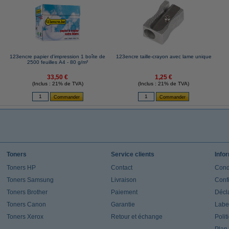
123encre papier d'impression 1 boîte de
123encre taille-crayon avec lame unique
2500 feuilles A4 - 80 g/m²
33,50 €
1,25 €
(Inclus : 21% de TVA)
(Inclus : 21% de TVA)
Toners
Service clients
Info
Toners HP
Contact
Cond
Toners Samsung
Livraison
Confi
Toners Brother
Paiement
Décla
Toners Canon
Garantie
Label
Toners Xerox
Retour et échange
Polit