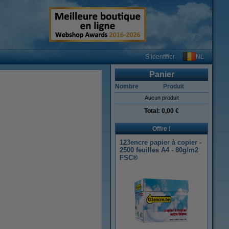
NL
S’identifier
Panier
Nombre
Produit
Aucun produit
Total:
0,00 €
Offre !
123encre papier à copier -
2500 feuilles A4 - 80g/m2
FSC®