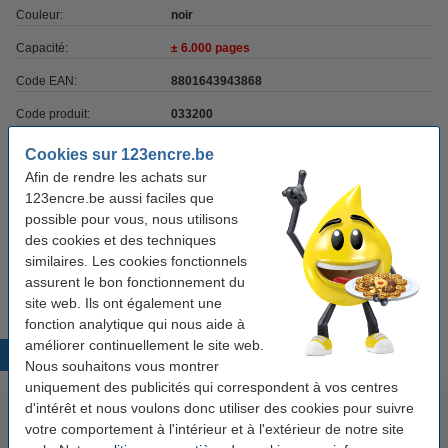
Couleur:
noir
Capacité:
± 6.000 pages
Code EAN:
8801643943868
Code produit:
033200
Code:
SF-6800D6/ELS
Cookies sur 123encre.be
Afin de rendre les achats sur
123encre.be aussi faciles que
Bon plan : commandez également du papier
possible pour vous, nous utilisons
123encre papier d'impression 1 boîte de 2500
des cookies et des techniques
feuilles A4 - 80 g/m²
similaires. Les cookies fonctionnels
33,50 €
assurent le bon fonctionnement du
site web. Ils ont également une
fonction analytique qui nous aide à
améliorer continuellement le site web.
Produits populaires
Nous souhaitons vous montrer
uniquement des publicités qui correspondent à vos centres
d'intérêt et nous voulons donc utiliser des cookies pour suivre
votre comportement à l'intérieur et à l'extérieur de notre site