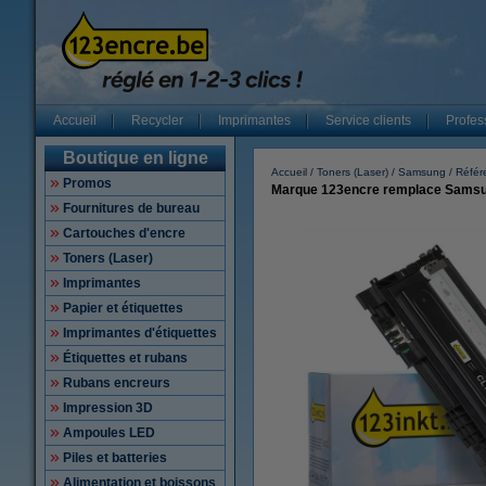
Accueil
Recycler
Imprimantes
Service clients
Profes
Boutique en ligne
Accueil
Toners (Laser)
Samsung
Référ
Promos
Marque 123encre remplace Samsun
Fournitures de bureau
Cartouches d'encre
Toners (Laser)
Imprimantes
Papier et étiquettes
Imprimantes d'étiquettes
Étiquettes et rubans
Rubans encreurs
Impression 3D
Ampoules LED
Piles et batteries
Alimentation et boissons