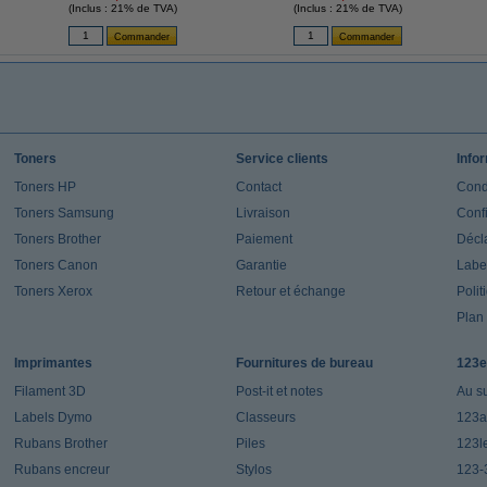
(Inclus : 21% de TVA)
(Inclus : 21% de TVA)
Toners
Service clients
Info
Toners HP
Contact
Cond
Toners Samsung
Livraison
Confi
Toners Brother
Paiement
Décla
Toners Canon
Garantie
Label
Toners Xerox
Retour et échange
Polit
Plan 
Imprimantes
Fournitures de bureau
123e
Filament 3D
Post-it et notes
Au s
Labels Dymo
Classeurs
123a
Rubans Brother
Piles
123l
Rubans encreur
Stylos
123-