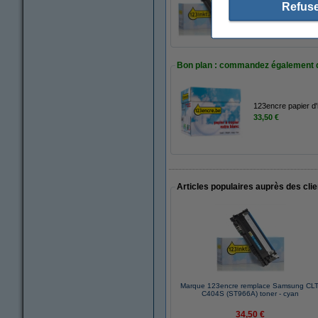
Refuse
34,50 €
Bon plan : commandez également 
123encre papier d'
33,50 €
Articles populaires auprès des cli
Marque 123encre remplace Samsung CLT
C404S (ST966A) toner - cyan
34,50 €