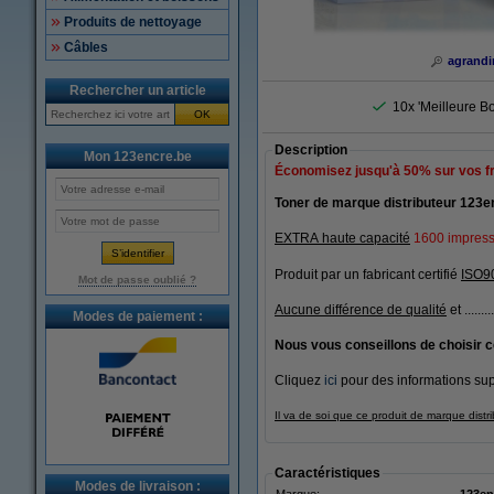
Produits de nettoyage
Câbles
agrandi
Rechercher un article
10x 'Meilleure Bo
OK
Description
Mon 123encre.be
Économisez jusqu'à
50%
sur vos f
Toner de marque distributeur 123
EXTRA haute capacité
1600 impress
Produit par un fabricant certifié
ISO9
Mot de passe oublié ?
Aucune différence de qualité
et ........
Modes de paiement :
Nous vous conseillons de choisir c
Cliquez
ici
pour des informations sup
Il va de soi que ce produit de marque dist
Caractéristiques
Modes de livraison :