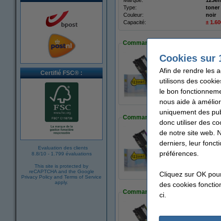
Marque:
123en
Type:
toner
Couleur:
noir
Capacité:
± 1.6
Commandez également le toner c
Cookies sur 
Afin de rendre les 
Marque 123encre 
Certifié FSC® :
34,50 €
utilisons des cookie
le bon fonctionneme
nous aide à amélior
uniquement des publ
Commandez également le toner m
donc utiliser des co
de notre site web. 
derniers, leur fonc
Marque 123encre 
Evaluation des clients
préférences.
34,50 €
8.8
/
10
-
1.799 évaluations
This site is protected by
reCAPTCHA and the Google
Cliquez sur OK pou
Privacy Policy
and
Terms of Service
apply.
des cookies fonction
Commandez également le toner ja
ci.
Marque 123encre 