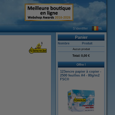
NL
S’identifier
Panier
Nombre
Produit
Aucun produit
Total:
0,00 €
Offre !
123encre papier à copier -
2500 feuilles A4 - 80g/m2
FSC®