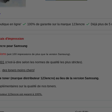
r
utique en ligne'
100% de garantie sur la marque 123encre
Déjà plus de 5 m
rais d'impression
encre pour Samsung
ions
.
(soit 100 impressions de plus que la version Samsung)
001
(c'est-à-dire selon les normes de qualité les plus strictes).
...
des toners moins chers!
e toner (marque distributeur 123encre) au lieu de la version Samsung.
plémentaires sur la qualité de nos toners.
ributeur 123encre est garanti à 100%.