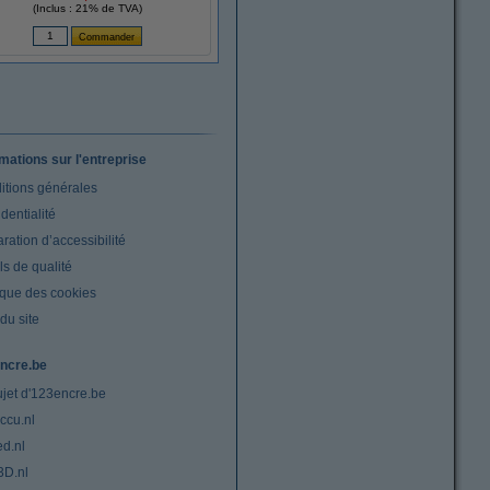
(Inclus : 21% de TVA)
rmations sur l'entreprise
itions générales
dentialité
ration d’accessibilité
s de qualité
ique des cookies
du site
ncre.be
ujet d'123encre.be
ccu.nl
ed.nl
3D.nl