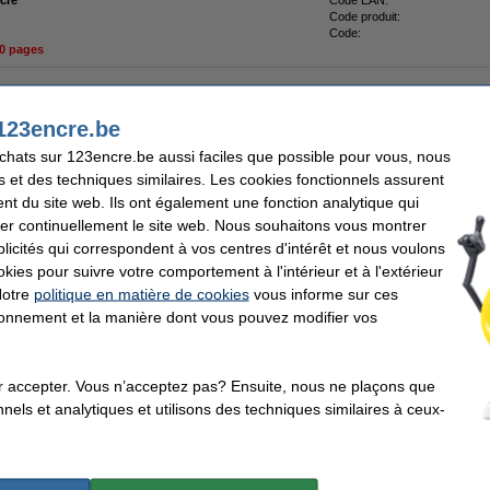
cre
Code EAN:
Code produit:
Code:
00 pages
yan
123encre.be
achats sur 123encre.be aussi faciles que possible pour vous, nous
remplace Samsung CLT-C404S (ST966A) toner - cyan
s et des techniques similaires. Les cookies fonctionnels assurent
nt du site web. Ils ont également une fonction analytique qui
er continuellement le site web. Nous souhaitons vous montrer
icités qui correspondent à vos centres d'intérêt et nous voulons
agenta
okies pour suivre votre comportement à l'intérieur et à l'extérieur
Notre
politique en matière de cookies
vous informe sur ces
tionnement et la manière dont vous pouvez modifier vos
remplace Samsung CLT-M404S (SU234A) toner magenta
r accepter. Vous n’acceptez pas? Ensuite, nous ne plaçons que
nels et analytiques et utilisons des techniques similaires à ceux-
une
remplace Samsung CLT-Y404S (SU234A) toner jaune