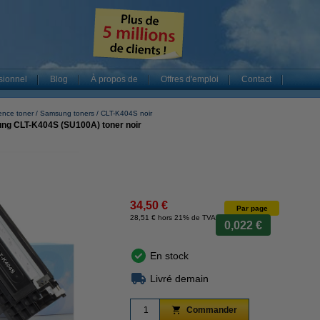
sionnel
Blog
À propos de
Offres d'emploi
Contact
ence toner
Samsung toners
CLT-K404S noir
g CLT-K404S (SU100A) toner noir
34,50 €
Par page
28,51 € hors 21% de TVA
0,022 €
En stock
Livré demain
Commander