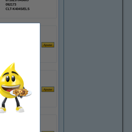
8718237045603
092173
CLT-K404S/ELS