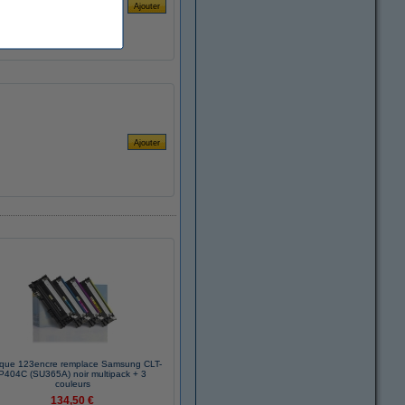
que 123encre remplace Samsung CLT-
P404C (SU365A) noir multipack + 3
couleurs
134,50 €