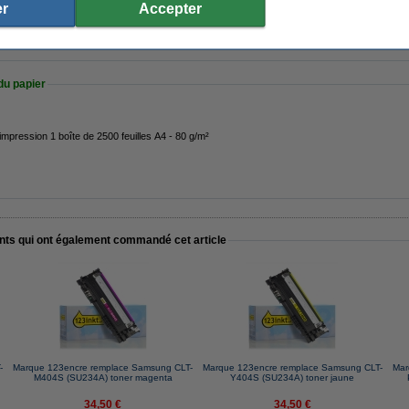
r
Accepter
du papier
impression 1 boîte de 2500 feuilles A4 - 80 g/m²
ents qui ont également commandé cet article
-
Marque 123encre remplace Samsung CLT-
Marque 123encre remplace Samsung CLT-
Mar
M404S (SU234A) toner magenta
Y404S (SU234A) toner jaune
34,50 €
34,50 €