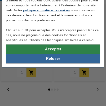
d'intérêt et nous voulons donc utiliser des cookies pour suivre
votre comportement à l'intérieur et à l'extérieur de notre site
web. Notre
politique en matière de cookies
vous informe sur
ces derniers, leur fonctionnement et la manière dont vous
pouvez modifier vos préférences.
Cliquez sur OK pour accepter. Vous n’acceptez pas ? Dans ce
cas, nous ne plaçons que des cookies fonctionnels et
analytiques et utilisons des techniques similaires à celles-ci.
Samsung CLT-K808S (SS600A)
Samsung CLT-C808S (SS560A)
toner (d'origine) - noir
toner (d'origine) - cyan
Accepter
Refuser
46,50 €
147,50 €
Inclus : 21% de TVA
Inclus : 21% de TVA