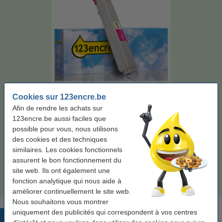
Cookies sur 123encre.be
Capacité:
± 22.500 pages
Afin de rendre les achats sur
Voir les spécifications et la description
123encre.be aussi faciles que
Économisez jusqu'à
45%
sur vos frais d'impression
possible pour vous, nous utilisons
En stock
Expédié demain
des cookies et des techniques
similaires. Les cookies fonctionnels
Par page
0,004 €
assurent le bon fonctionnement du
site web. Ils ont également une
92,50 €
Commander
fonction analytique qui nous aide à
améliorer continuellement le site web.
Nous souhaitons vous montrer
uniquement des publicités qui correspondent à vos centres
Produits populaires