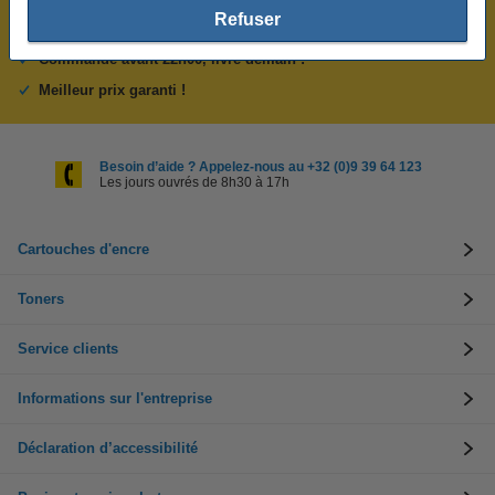
Refuser
Plus de 5 millions de clients !
Commandé avant 22h00, livré demain !
Meilleur prix garanti !
Besoin d’aide ? Appelez-nous au +32 (0)9 39 64 123
Les jours ouvrés de 8h30 à 17h
Cartouches d'encre
Toners
Service clients
Informations sur l'entreprise
Déclaration d’accessibilité