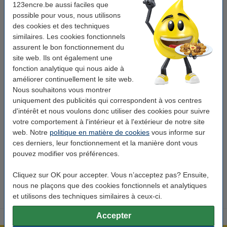
123encre.be aussi faciles que
possible pour vous, nous utilisons
Caractéristiques
des cookies et des techniques
similaires. Les cookies fonctionnels
assurent le bon fonctionnement du
Marque:
Q-Nomic
site web. Ils ont également une
Type:
pile
fonction analytique qui nous aide à
améliorer continuellement le site web.
Modèle:
CR123A
Nous souhaitons vous montrer
Type de pile:
lithium
uniquement des publicités qui correspondent à vos centres
d'intérêt et nous voulons donc utiliser des cookies pour suivre
Voltage:
3 V
votre comportement à l'intérieur et à l'extérieur de notre site
web. Notre
politique en matière de cookies
vous informe sur
Dimensions:
17 x 17 x 34 mm
ces derniers, leur fonctionnement et la manière dont vous
Rechargeable:
non
pouvez modifier vos préférences.
Nombre:
100 pièce(s)
Cliquez sur OK pour accepter. Vous n’acceptez pas? Ensuite,
nous ne plaçons que des cookies fonctionnels et analytiques
et utilisons des techniques similaires à ceux-ci.
Accepter