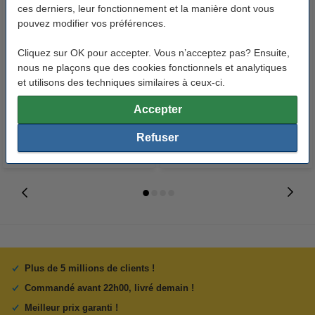
ces derniers, leur fonctionnement et la manière dont vous
pouvez modifier vos préférences.
Marque 123encre remplace HP
Philips PFA-331 rouleau
Cliquez sur OK pour accepter. Vous n’acceptez pas? Ensuite,
nous ne plaçons que des cookies fonctionnels et analytiques
12A (Q2612A) toner noir
transfert thermique (marque
et utilisons des techniques similaires à ceux-ci.
123encre) - noir
49,50 €
12,50 €
Inclus : 21% de TVA
Inclus : 21% de TVA
Accepter
Refuser
Plus de 5 millions de clients !
Commandé avant 22h00, livré demain !
Meilleur prix garanti !