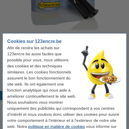
Couleur:
noir
Type:
film d'encre
Capacité:
± 140 pages
Marque:
123encre
Cookies sur 123encre.be
Voir les spécifications et la description
Afin de rendre les achats sur
Économisez jusqu'à
45%
sur votre ruban encreur !
123encre.be aussi faciles que
En stock
Livré demain
possible pour vous, nous utilisons
des cookies et des techniques
12,50 €
Commander
similaires. Les cookies fonctionnels
assurent le bon fonctionnement du
site web. Ils ont également une
fonction analytique qui nous aide à
Produits populaires
améliorer continuellement le site web.
Nous souhaitons vous montrer
uniquement des publicités qui correspondent à vos centres
d'intérêt et nous voulons donc utiliser des cookies pour suivre
votre comportement à l'intérieur et à l'extérieur de notre site
web. Notre
politique en matière de cookies
vous informe sur