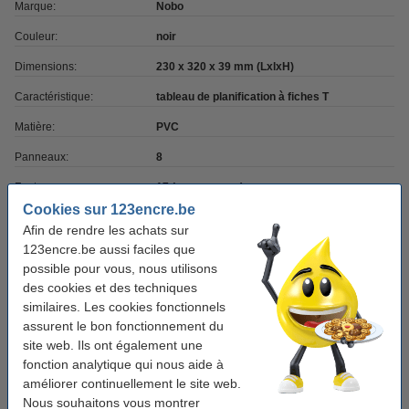
Marque:
Nobo
Couleur:
noir
Dimensions:
230 x 320 x 39 mm (LxlxH)
Caractéristique:
tableau de planification à fiches T
Matière:
PVC
Panneaux:
8
Fentes:
17 (par panneau)
Cookies sur 123encre.be
Fiches T:
taille 1.5
Afin de rendre les achats sur
123encre.be aussi faciles que
possible pour vous, nous utilisons
Bon plan : commandez également
des cookies et des techniques
Nobo assortiment de fiches T taille 1,5 (5
similaires. Les cookies fonctionnels
couleurs)
assurent le bon fonctionnement du
13,50 €
site web. Ils ont également une
fonction analytique qui nous aide à
Astuce
améliorer continuellement le site web.
Commandez vos
fiches T
directement.
Nous souhaitons vous montrer