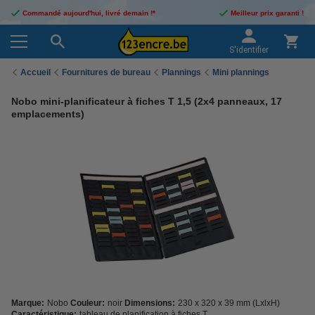
Commandé aujourd'hui, livré demain !*
Meilleur prix garanti !
S'identifier
Accueil
Fournitures de bureau
Plannings
Mini plannings
Nobo mini-planificateur à fiches T 1,5 (2x4 panneaux, 17
emplacements)
Marque:
Nobo
Couleur:
noir
Dimensions:
230 x 320 x 39 mm (LxlxH)
Caractéristique:
tableau de planification à fiches T