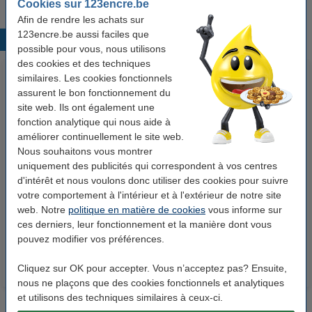
Cookies sur 123encre.be
Afin de rendre les achats sur
123encre.be aussi faciles que
Produits populaires
possible pour vous, nous utilisons
des cookies et des techniques
similaires. Les cookies fonctionnels
assurent le bon fonctionnement du
site web. Ils ont également une
fonction analytique qui nous aide à
améliorer continuellement le site web.
Nous souhaitons vous montrer
uniquement des publicités qui correspondent à vos centres
Lexmark N°150XL (14N1614E)
Offre spéciale Lexmark
d'intérêt et nous voulons donc utiliser des cookies pour suivre
cartouche d'encre noire haute
n°150XL: noir + 3 couleurs
votre comportement à l'intérieur et à l'extérieur de notre site
capacité (marque 123encre)
(marque 123encre)
web. Notre
politique en matière de cookies
vous informe sur
14,50 €
64,50 €
Inclus : 21% de TVA
Inclus : 21% de TVA
ces derniers, leur fonctionnement et la manière dont vous
pouvez modifier vos préférences.
Cliquez sur OK pour accepter. Vous n’acceptez pas? Ensuite,
nous ne plaçons que des cookies fonctionnels et analytiques
et utilisons des techniques similaires à ceux-ci.