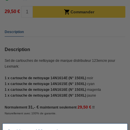
29,50 €
Commander
Description
Description
Set de cartouches de nettoyage de marque distributeur 123encre pour
Lexmark:
1 x cartouche de nettoyage 14N1614E (N° 150XL)
noir
1 x cartouche de nettoyage 14N1615E (N° 150XL)
cyan
1 x cartouche de nettoyage 14N1616E (N° 150XL)
magenta
1 x cartouche de nettoyage 14N1618E (N° 150XL)
jaune
31,- €
29,50 €
Normalement
maintenant seulement
!!
Naturellement avec 100% de garantie.
Mode d'emploi de la cartouche de nettoyage