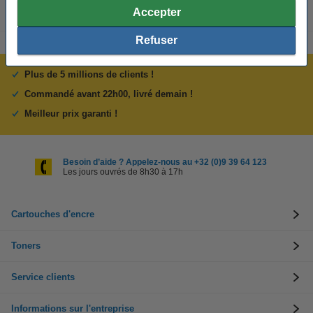
Accepter
Refuser
Plus de 5 millions de clients !
Commandé avant 22h00, livré demain !
Meilleur prix garanti !
Besoin d’aide ? Appelez-nous au +32 (0)9 39 64 123
Les jours ouvrés de 8h30 à 17h
Cartouches d'encre
Toners
Service clients
Informations sur l'entreprise