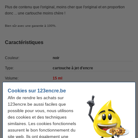
Plus de contenu que l'original, moins cher que l'original et en proportion
donc ... une cartouche moins chère !
Bien sûr avec une garantie à 100%.
Caractéristiques
Couleur:
noir
Type:
cartouche à jet d'encre
Volume:
15 ml
Marque:
123encre
Cookies sur 123encre.be
Afin de rendre les achats sur
Code produit:
040172
123encre.be aussi faciles que
Code:
10N0016E
possible pour vous, nous utilisons
des cookies et des techniques
similaires. Les cookies fonctionnels
Bon plan : commandez également la cartouche couleur
assurent le bon fonctionnement du
site web. Ils ont également une
Lexmark N°26 (10N0026) cartouche d'encre