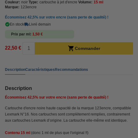
Couleur:
noir
Type:
cartouche à jet d'encre
Volume:
15 ml
Marque:
123encre
Économisez
42,5%
sur votre encre (sans perte de qualité) !
En stock
Livré demain
Prix par ml
1,50 €
22,50 €
Commander
Description
Caractéristiques
Recommandations
Description
Économisez
42,5%
sur votre encre (sans perte de qualité) !
Cartouche d'encre noire haute capacité de la marque 123encre, compatible
Lexmark N°16. Nos cartouches sont complètement remplies, contrairement
aux cartouches Lexmark d’origine. La cartouche elle-même est identique.
Contenu 15 ml
(donc 1 ml de plus que l'original !!)