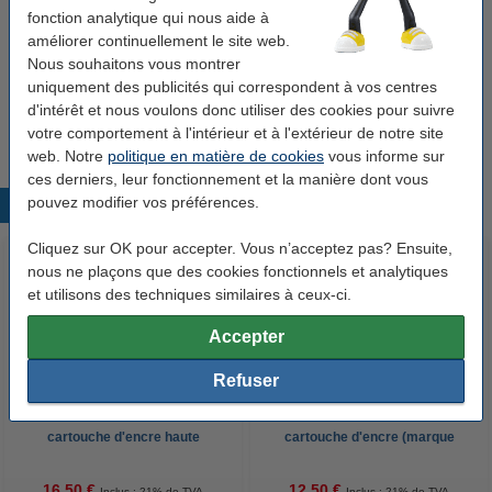
haute capacité (marque 123encre) - couleur
fonction analytique qui nous aide à
16,50 €
améliorer continuellement le site web.
Nous souhaitons vous montrer
Astuce
uniquement des publicités qui correspondent à vos centres
Nous vous conseillons de choisir cette cartouche au lieu de la
d'intérêt et nous voulons donc utiliser des cookies pour suivre
cartouche d'origine.
votre comportement à l'intérieur et à l'extérieur de notre site
web. Notre
politique en matière de cookies
vous informe sur
ces derniers, leur fonctionnement et la manière dont vous
pouvez modifier vos préférences.
Produits populaires
Cliquez sur OK pour accepter. Vous n’acceptez pas? Ensuite,
nous ne plaçons que des cookies fonctionnels et analytiques
et utilisons des techniques similaires à ceux-ci.
Accepter
Refuser
Lexmark N°26 (10N0026)
Lexmark N°17 (10NX217)
cartouche d'encre haute
cartouche d'encre (marque
capacité (marque 123encre) -
123encre) - noir
couleur
16,50 €
12,50 €
Inclus : 21% de TVA
Inclus : 21% de TVA