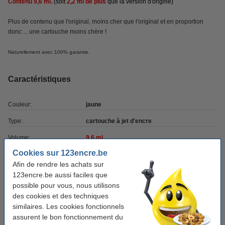
Contenu 9,6 ml.
(soit
2,2 ml de plus
que la version d'origine)
Plus de contenu que l'original, moins cher que l'original et en proportion
donc ... une cartouche moins chère !
Naturellement avec 100% garantie.
Caractéristiques
Couleur:
jaune
Type:
cartouche à jet d'encre
Volume:
9,6 ml
Cookies sur 123encre.be
Marque:
123encre
Afin de rendre les achats sur
Code produit:
040429
123encre.be aussi faciles que
possible pour vous, nous utilisons
Code:
14N1071E
des cookies et des techniques
similaires. Les cookies fonctionnels
Bon plan : commandez le set complet
assurent le bon fonctionnement du