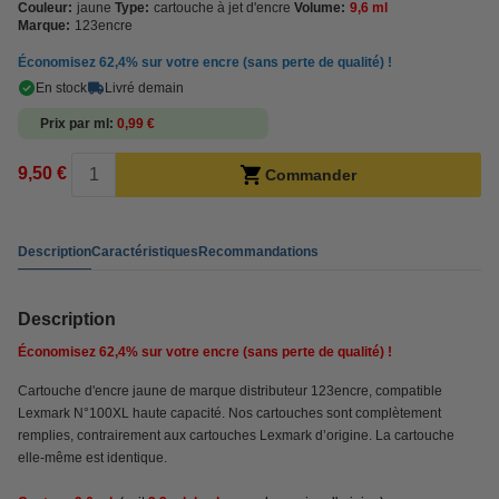
Couleur:
jaune
Type:
cartouche à jet d'encre
Volume:
9,6 ml
Marque:
123encre
Économisez
62,4%
sur votre encre (sans perte de qualité) !
En stock
Livré demain
Prix par ml
0,99 €
9,50 €
Commander
Description
Caractéristiques
Recommandations
Description
Économisez
62,4%
sur votre encre (sans perte de qualité) !
Cartouche d'encre jaune de marque distributeur 123encre, compatible
Lexmark N°100XL haute capacité. Nos cartouches sont complètement
remplies, contrairement aux cartouches Lexmark d’origine. La cartouche
elle-même est identique.