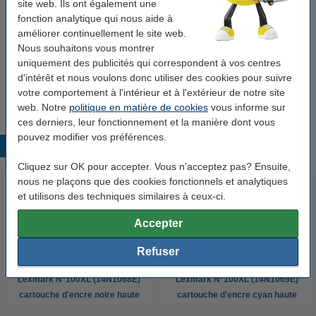
site web. Ils ont également une
Lexmark N°100XL (14N0850) multipack C/M/Y
fonction analytique qui nous aide à
(marque 123encre)
améliorer continuellement le site web.
26,50 €
Nous souhaitons vous montrer
uniquement des publicités qui correspondent à vos centres
Astuce
d'intérêt et nous voulons donc utiliser des cookies pour suivre
Nous vous conseillons de choisir cette cartouche à la place de la
votre comportement à l'intérieur et à l'extérieur de notre site
cartouche d'origine.
web. Notre
politique en matière de cookies
vous informe sur
ces derniers, leur fonctionnement et la manière dont vous
pouvez modifier vos préférences.
Produits populaires
Cliquez sur OK pour accepter. Vous n’acceptez pas? Ensuite,
nous ne plaçons que des cookies fonctionnels et analytiques
et utilisons des techniques similaires à ceux-ci.
Accepter
Refuser
Lexmark N°100XL (14N1068E)
Lexmark N°100XL (14N1069E)
cartouche d'encre noire haute
cartouche d'encre cyan haute
capacité (marque 123encre)
capacité (marque 123encre)