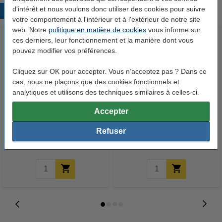
d'intérêt et nous voulons donc utiliser des cookies pour suivre
Produits populaires
votre comportement à l'intérieur et à l'extérieur de notre site
web. Notre
politique en matière de cookies
vous informe sur
ces derniers, leur fonctionnement et la manière dont vous
pouvez modifier vos préférences.
Cliquez sur OK pour accepter. Vous n’acceptez pas ? Dans ce
cas, nous ne plaçons que des cookies fonctionnels et
analytiques et utilisons des techniques similaires à celles-ci.
Leitz 3982 WOW farde en carton
Leitz 3982 WOW chemise
Accepter
- rose métallisé
cartonnée à 3 rabats A4 - bleu
métallisé
Refuser
3,95 €
3,95 €
Inclus : 21% de TVA
Inclus : 21% de TVA