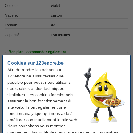
Couleur:
violet
Matière:
carton
Format:
A4
Capacité:
150 feuilles
Bon plan : commandez également
Avery Zweckform L4736-25 étiquettes multi-
Cookies sur 123encre.be
usages A4 45,7 x 21 mm (1200 étiquettes) -
blanc
Afin de rendre les achats sur
16,95 €
123encre.be aussi faciles que
possible pour vous, nous utilisons
Offre : 123encre ensemble de marqueurs
des cookies et des techniques
permanents industriels - noir/rouge/bleu
6,75 €
similaires. Les cookies fonctionnels
assurent le bon fonctionnement du
123encre set de surligneurs -
site web. Ils ont également une
rose/vert/bleu/jaune/orange
fonction analytique qui nous aide à
5,50 €
améliorer continuellement le site web.
Nous souhaitons vous montrer
uniquement des publicités qui correspondent à vos centres