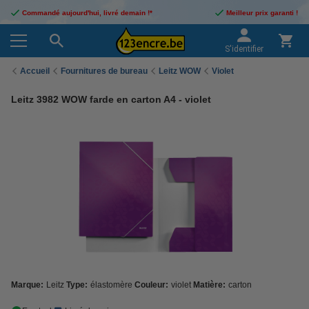
Commandé aujourd'hui, livré demain !*
Meilleur prix garanti !
S'identifier
Accueil
Fournitures de bureau
Leitz WOW
Violet
Leitz 3982 WOW farde en carton A4 - violet
Marque:
Leitz
Type:
élastomère
Couleur:
violet
Matière:
carton