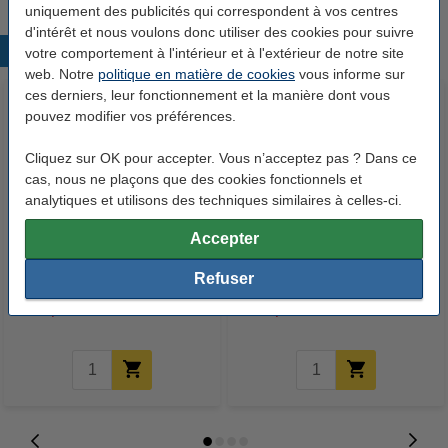
uniquement des publicités qui correspondent à vos centres
d'intérêt et nous voulons donc utiliser des cookies pour suivre
Produits populaires
votre comportement à l'intérieur et à l'extérieur de notre site
web. Notre
politique en matière de cookies
vous informe sur
ces derniers, leur fonctionnement et la manière dont vous
pouvez modifier vos préférences.
Cliquez sur OK pour accepter. Vous n’acceptez pas ? Dans ce
cas, nous ne plaçons que des cookies fonctionnels et
analytiques et utilisons des techniques similaires à celles-ci.
Accepter
Leitz 1640 étiquettes de dos
Leitz 1640 étiquettes de dos
auto-adhésives larges 61 x 285
auto-adhésives larges 61 x 285
Refuser
mm (10 pièces) - blanc
mm (10 pièces) - rouge
6,25 €
6,25 €
Inclus : 21% de TVA
Inclus : 21% de TVA