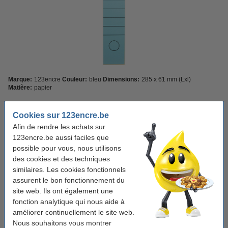
Marque:
123encre
Couleur:
bleu
Dimensions:
285 x 61 mm (Lxl)
Matière:
papier
Voir les spécifications et la description
Cookies sur 123encre.be
Économisez plus de
35%
avec notre marque propre
Afin de rendre les achats sur
En stock
Livré lundi
123encre.be aussi faciles que
possible pour vous, nous utilisons
3,95 €
Commander
des cookies et des techniques
similaires. Les cookies fonctionnels
Pack avantageux !
assurent le bon fonctionnement du
site web. Ils ont également une
Offre : 3x 123encre étiquettes de dos
autocollantes larges 61 x 285 mm (10 pièces) -
fonction analytique qui nous aide à
bleu
améliorer continuellement le site web.
10,95 €
Nous souhaitons vous montrer