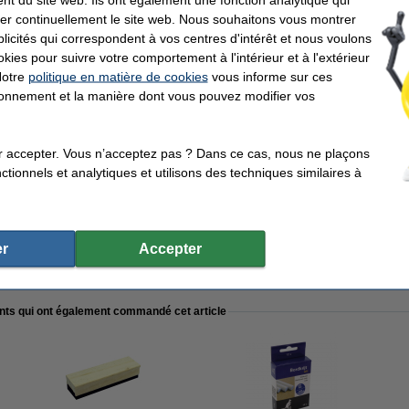
er continuellement le site web. Nous souhaitons vous montrer
effacer pour tableaux à craie
icités qui correspondent à vos centres d'intérêt et nous voulons
okies pour suivre votre comportement à l'intérieur et à l'extérieur
Notre
politique en matière de cookies
vous informe sur ces
tionnement et la manière dont vous pouvez modifier vos
oyant pour craies et panneaux en verre
r accepter. Vous n’acceptez pas ? Dans ce cas, nous ne plaçons
tionnels et analytiques et utilisons des techniques similaires à
noir magnétique avec cadre en bois (60 x 90 cm)
r
Accepter
ents qui ont également commandé cet article