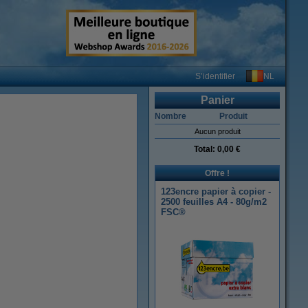
NL
S’identifier
Panier
Nombre
Produit
Aucun produit
Total:
0,00 €
Offre !
123encre papier à copier -
2500 feuilles A4 - 80g/m2
FSC®