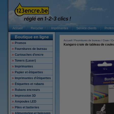
Accueil
Recycler
Imprimantes
Service clients
Profes
Boutique en ligne
Accueil
Fournitures de bureau
Craie
Cr
Promos
Kangaro craie de tableau de coule
Fournitures de bureau
Cartouches d'encre
Toners (Laser)
Imprimantes
Papier et étiquettes
Imprimantes d'étiquettes
Étiquettes et rubans
Rubans encreurs
Impression 3D
Ampoules LED
Piles et batteries
Alimentation et boissons