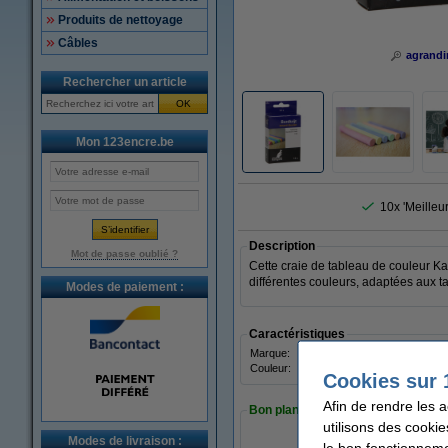
Produits de nettoyage
Câbles
agrandi
Rechercher un article
OK
Mon 123encre.be
10x 'Meilleu
Description
Mot de passe oublié ?
Cette craie de tableau de couleur Kan
différentes couleurs, adaptées aux ta
Modes de paiement :
Caractéristiques
Marque:
Kang
Couleur:
assor
Cookies sur 
Afin de rendre les 
Bon plan : commandez également
utilisons des cookie
Modes de livraison :
le bon fonctionneme