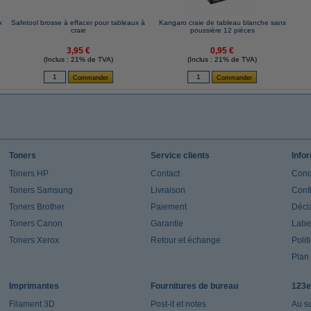
x
Safetool brosse à effacer pour tableaux à
Kangaro craie de tableau blanche sans
craie
poussière 12 pièces
3,95 €
0,95 €
(Inclus : 21% de TVA)
(Inclus : 21% de TVA)
Toners
Service clients
Info
Toners HP
Contact
Cond
Toners Samsung
Livraison
Confi
Toners Brother
Paiement
Décla
Toners Canon
Garantie
Label
Toners Xerox
Retour et échange
Polit
Plan 
Imprimantes
Fournitures de bureau
123e
Filament 3D
Post-it et notes
Au s