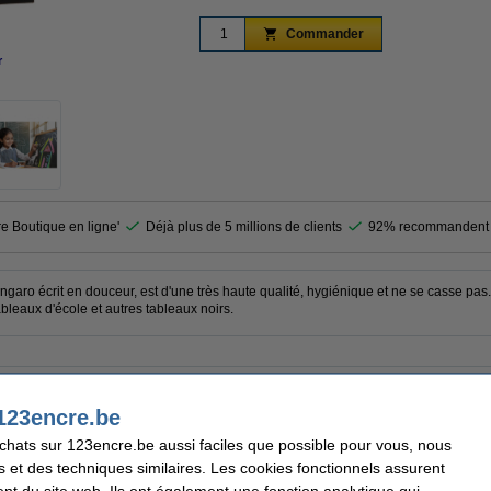
Commander
r
agrandir
re Boutique en ligne'
Déjà plus de 5 millions de clients
92% recommandent 
garo écrit en douceur, est d'une très haute qualité, hygiénique et ne se casse pas.
bleaux d'école et autres tableaux noirs.
aro
Caractéristique:
timent
Nombre:
123encre.be
achats sur 123encre.be aussi faciles que possible pour vous, nous
s et des techniques similaires. Les cookies fonctionnels assurent
nt du site web. Ils ont également une fonction analytique qui