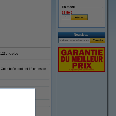
En stock
33,50 €
agrandir
Newsletter
123encre.be
 Cette boîte contient 12 craies de
craie de tableau
12 pièce(s)