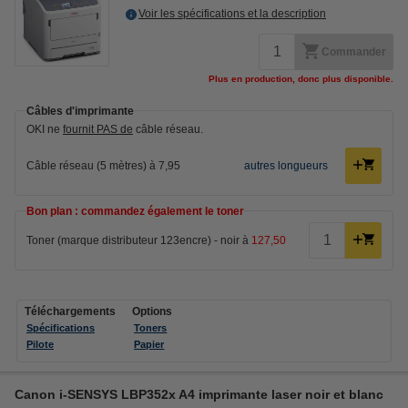
Voir les spécifications et la description
Commander
Plus en production, donc plus disponible.
Câbles d'imprimante
OKI ne
fournit PAS de
câble réseau.
Câble réseau (5 mètres) à 7,95
autres longueurs
Bon plan : commandez également le toner
Toner (marque distributeur 123encre) - noir à
127,50
Téléchargements
Options
Spécifications
Toners
Pilote
Papier
Canon i-SENSYS LBP352x A4 imprimante laser noir et blanc