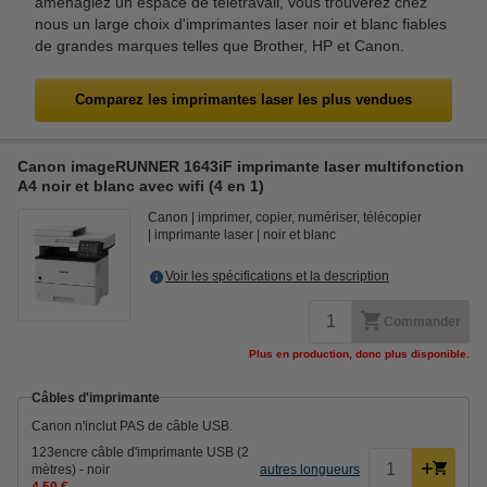
aménagiez un espace de télétravail, vous trouverez chez
nous un large choix d'imprimantes laser noir et blanc fiables
de grandes marques telles que Brother, HP et Canon.
Comparez les imprimantes laser les plus vendues
Canon imageRUNNER 1643iF imprimante laser multifonction
A4 noir et blanc avec wifi (4 en 1)
Canon
imprimer, copier, numériser, télécopier
imprimante laser
noir et blanc
Voir les spécifications et la description
Commander
Plus en production, donc plus disponible.
Câbles d'imprimante
Canon n'inclut PAS de câble USB.
123encre câble d'imprimante USB (2
mètres) - noir
autres longueurs
4,50 €