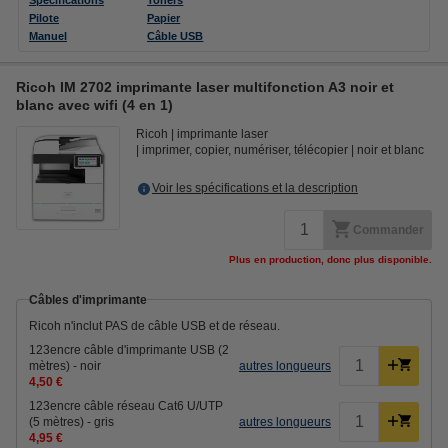
Pilote
Papier
Manuel
Câble USB
Ricoh IM 2702 imprimante laser multifonction A3 noir et
blanc avec wifi (4 en 1)
Ricoh
imprimante laser
imprimer, copier, numériser, télécopier
noir et blanc
Voir les spécifications et la description
Commander
Plus en production, donc plus disponible.
Câbles d'imprimante
Ricoh n'inclut PAS de câble USB et de réseau.
123encre câble d'imprimante USB (2
mètres) - noir
autres longueurs
4,50 €
123encre câble réseau Cat6 U/UTP
(5 mètres) - gris
autres longueurs
4,95 €