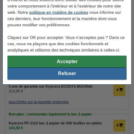
54,50 €
votre comportement à l'intérieur et à l'extérieur de notre site
web. Notre
politique en matière de cookies
vous informe sur
Câbles d'imprimante
ces derniers, leur fonctionnement et la manière dont vous
Kyocera n'inclut PAS le câble USB.
pouvez modifier vos préférences.
123encre câble d'imprimante USB (2 mètres) - noir
4,50 €
Cliquez sur OK pour accepter. Vous n’acceptez pas ? Dans ce
cas, nous ne plaçons que des cookies fonctionnels et
Astuce : prolongez la garantie de votre imprimante jusqu'à :
analytiques et utilisons des techniques similaires à celles-ci.
3 ans de garantie sur Kyocera ECOSYS M3145dn
186,95 €
Accepter
4 ans de garantie sur Kyocera ECOSYS M3145dn
populaire
Refuser
!
249,95 €
5 ans de garantie sur Kyocera ECOSYS M3145dn
313,95 €
plus d'infos sur la garantie prolongée
Bon plan : commandez également le bac à papier
Kyocera PF-3110 bac à papier de 500 feuilles en option
143,50 €