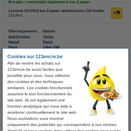
Bon plan : commandez également le bac à papier
Lexmark 36S2910 bac à papier optionnel pour 250 feuilles
123,50 €
Téléchargements
Options
Spécifications
Toners
Manuel
Papier
Pilote
Câble USB
Cookies sur 123encre.be
Kyocera ECOSYS M3145dn imprimante laser multifonction
Afin de rendre les achats sur
A4 noir et blanc (3 en 1)
123encre.be aussi faciles que
possible pour vous, nous utilisons
475 mm
476 mm
575 mm
Kyocera
des cookies et des techniques
Voir les spécifications et la description
similaires. Les cookies fonctionnels
assurent le bon fonctionnement du
Commander
site web. Ils ont également une
fonction analytique qui nous aide à
Plus en production, donc plus disponible.
améliorer continuellement le site web.
Nous souhaitons vous montrer
Bon plan : commandez également le toner
uniquement des publicités qui correspondent à vos centres
Kyocera TK-3160 toner (marque 123encre) - noir
d'intérêt et nous voulons donc utiliser des cookies pour suivre