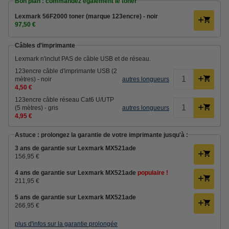
Bon plan : commandez également le toner
Lexmark 56F2000 toner (marque 123encre) - noir
97,50 €
Câbles d'imprimante
Lexmark n'inclut PAS de câble USB et de réseau.
123encre câble d'imprimante USB (2
mètres) - noir
autres longueurs
4,50 €
123encre câble réseau Cat6 U/UTP
(5 mètres) - gris
autres longueurs
4,95 €
Astuce : prolongez la garantie de votre imprimante jusqu'à :
3 ans de garantie sur Lexmark MX521ade
156,95 €
4 ans de garantie sur Lexmark MX521ade
populaire !
211,95 €
5 ans de garantie sur Lexmark MX521ade
266,95 €
plus d'infos sur la garantie prolongée