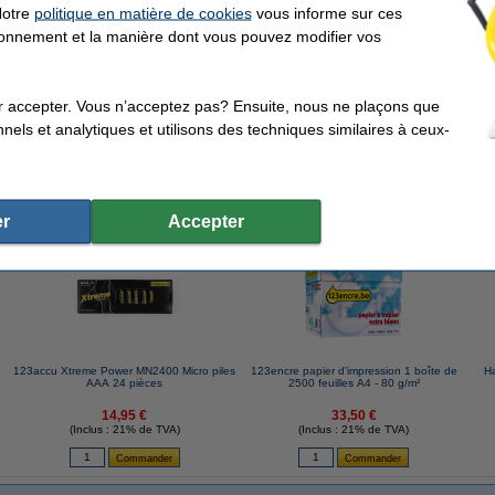
Notre
politique en matière de cookies
vous informe sur ces
tionnement et la manière dont vous pouvez modifier vos
anisateur intelligent avec couvercle - noir jet
r accepter. Vous n’acceptez pas? Ensuite, nous ne plaçons que
nels et analytiques et utilisons des techniques similaires à ceux-
ents qui ont également commandé cet article
r
Accepter
123accu Xtreme Power MN2400 Micro piles
123encre papier d'impression 1 boîte de
Ha
AAA 24 pièces
2500 feuilles A4 - 80 g/m²
14,95 €
33,50 €
(Inclus : 21% de TVA)
(Inclus : 21% de TVA)