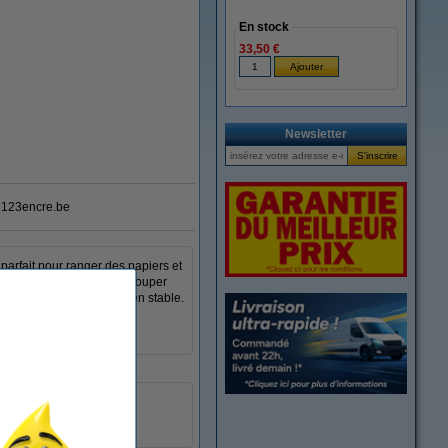
En stock
33,50 €
Newsletter
123encre.be
 parfait pour ranger des papiers et
à l'arrière permet de regrouper
 le bloc-tiroirs reste bien stable.
t de travailler plus
noir jet
plastique
2