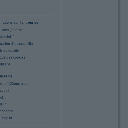
rmations sur l'entreprise
itions générales
dentialité
ration d’accessibilité
s de qualité
ique des cookies
du site
ncre.be
ujet d'123encre.be
ccu.nl
ed.nl
3D.nl
choon.nl
lshop.nl