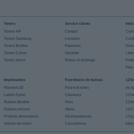
Toners
Service clients
Info
Toners HP
Contact
Cond
Toners Samsung
Livraison
Confi
Toners Brother
Paiement
Décla
Toners Canon
Garantie
Label
Toners Xerox
Retour et échange
Polit
Plan 
Imprimantes
Fournitures de bureau
123e
Filament 3D
Post-it et notes
Au s
Labels Dymo
Classeurs
123a
Rubans Brother
Piles
123l
Rubans encreur
Stylos
123-
Produits alimentaires
Déchiqueteuses
123s
Articles de loisirs
Calculatrices
kabe