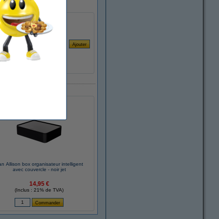
n Allison box organisateur intelligent
avec couvercle - noir jet
14,95 €
(Inclus : 21% de TVA)