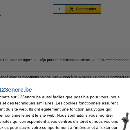
Commander
r
agrandir
re Boutique en ligne'
Déjà plus de 5 millions de clients
92% recommandent 
angé avec ce bloc-tiroirs noir de Han Allison à deux tiroirs. Le module compact est
équipé d'une cloison amovible pour un agencement supplémentaire. Le guide-câbles 
oignées encastrées facilitent l'ouverture des tiroirs. Grâce aux pieds antidérapants,
123encre.be
 être combiné avec d'autres couleurs. Un espace de travail bien organisé vous perme
.
achats sur 123encre.be aussi faciles que possible pour vous, nous
s et des techniques similaires. Les cookies fonctionnels assurent
nt du site web. Ils ont également une fonction analytique qui
er continuellement le site web. Nous souhaitons vous montrer
llison
Couleur:
icités qui correspondent à vos centres d'intérêt et nous voulons
iroir
Matière:
195 x 260 x 125 mm (LxlxH)
Nombre de tiroirs:
okies pour suivre votre comportement à l'intérieur et à l'extérieur