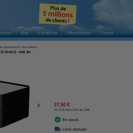
sionnel
Blog
À propos de
Offres d'emploi
Contact
de classement
Han Allison
tiroirs) - noir jet
27,50 €
22,73 € hors 21% de TVA
En stock
Livré demain