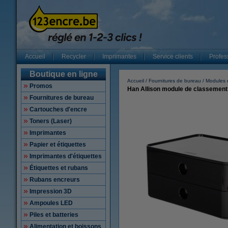
Accueil
Recycler
Imprimantes
Service clients
Profes
Boutique en ligne
Accueil
Fournitures de bureau
Modules 
Promos
Han Allison module de classement (2 
Fournitures de bureau
Cartouches d'encre
Toners (Laser)
Imprimantes
Papier et étiquettes
Imprimantes d'étiquettes
Étiquettes et rubans
Rubans encreurs
Impression 3D
Ampoules LED
Piles et batteries
Alimentation et boissons