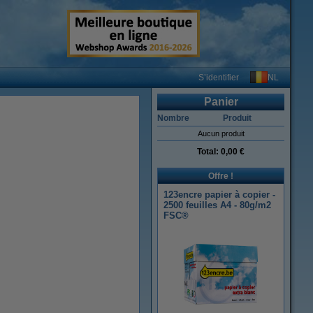
NL
S’identifier
Panier
Nombre
Produit
Aucun produit
Total:
0,00 €
Offre !
123encre papier à copier -
2500 feuilles A4 - 80g/m2
FSC®