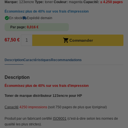
Marque:
123encre
Type:
toner
Couleur:
magenta
Capacité:
± 4.250 pages
Économisez plus de
40%
sur vos frais d'impression
En stock
Expédié demain
Par page
0,016 €
67,50 €
Commander
Description
Caractéristiques
Recommandations
Description
Économisez plus de
40%
sur vos frais d'impression
Toner de marque distributeur 123encre pour HP
Capacité
4250
impressions
(soit 750 pages de plus que l(original)
Produit par un fabricant certifié
ISO9001
(c'est-à-dire selon les normes de
qualité les plus strictes).