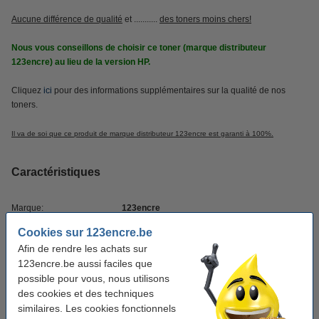
Aucune différence de qualité
et ...........
des toners moins chers!
Nous vous conseillons de choisir ce toner (marque distributeur
123encre) au lieu de la version HP.
Cliquez
ici
pour des informations supplémentaires sur la qualité de nos
toners.
Il va de soi que ce produit de marque distributeur 123encre est garanti à 100%.
Caractéristiques
Marque:
123encre
Cookies sur 123encre.be
Type:
toner
Afin de rendre les achats sur
Couleur:
magenta
123encre.be aussi faciles que
possible pour vous, nous utilisons
Capacité:
± 4.250 pages
des cookies et des techniques
Code EAN:
-
similaires. Les cookies fonctionnels