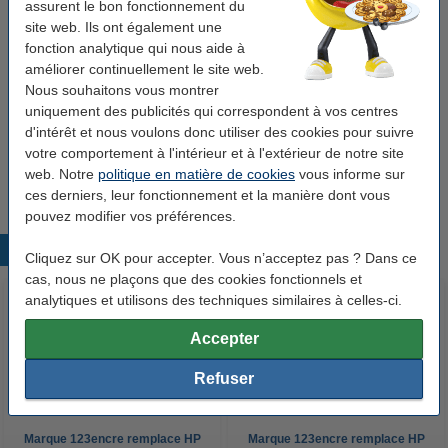
assurent le bon fonctionnement du
Code produit:
092723
site web. Ils ont également une
Code:
SU305A
fonction analytique qui nous aide à
améliorer continuellement le site web.
Nous souhaitons vous montrer
Bon plan : commandez également du papier
uniquement des publicités qui correspondent à vos centres
d'intérêt et nous voulons donc utiliser des cookies pour suivre
123encre papier d'impression 1 boîte de 2500
feuilles A4 - 80 g/m²
votre comportement à l'intérieur et à l'extérieur de notre site
33,50 €
web. Notre
politique en matière de cookies
vous informe sur
ces derniers, leur fonctionnement et la manière dont vous
pouvez modifier vos préférences.
Produits populaires
Cliquez sur OK pour accepter. Vous n’acceptez pas ? Dans ce
cas, nous ne plaçons que des cookies fonctionnels et
analytiques et utilisons des techniques similaires à celles-ci.
Accepter
Refuser
Marque 123encre remplace HP
Marque 123encre remplace HP