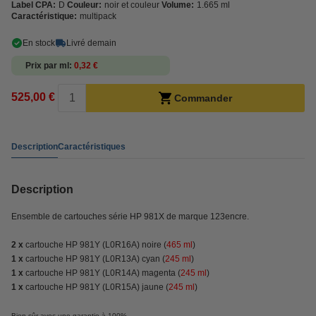
Label CPA:
D
Couleur:
noir et couleur
Volume:
1.665 ml
Caractéristique:
multipack
En stock
Livré demain
Prix par ml
0,32 €
525,00 €
Commander
Description
Caractéristiques
Description
Ensemble de cartouches série HP 981X de marque 123encre.
2 x
cartouche HP 981Y (L0R16A) noire (
465 ml
)
1 x
cartouche HP 981Y (L0R13A) cyan (
245 ml
)
1 x
cartouche HP 981Y (L0R14A) magenta (
245 ml
)
1 x
cartouche HP 981Y (L0R15A) jaune (
245 ml
)
Bien sûr avec une garantie à 100%.