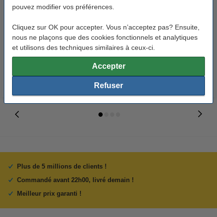
pouvez modifier vos préférences.
Offre : set 123encre marqueurs
Marque 123encre remplace HP
Cliquez sur OK pour accepter. Vous n’acceptez pas? Ensuite,
pour tableau blanc écologiques
59A (CF259A) duopack de
nous ne plaçons que des cookies fonctionnels et analytiques
(rond 1 - 3 mm) -
toners - noir
et utilisons des techniques similaires à ceux-ci.
noir/rouge/bleu/vert
7,50 €
255,00 €
Inclus : 21% de TVA
Inclus : 21% de TVA
Accepter
Refuser
Plus de 5 millions de clients !
Commandé avant 22h00, livré demain !
Meilleur prix garanti !