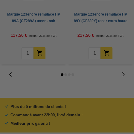
Marque 123encre remplace HP
Marque 123encre remplace HP
89A (CF289A) toner - noir
89Y (CF289Y) toner extra haute
capacité - noir
117,50 €
217,50 €
Inclus : 21% de TVA
Inclus : 21% de TVA
Plus de 5 millions de clients !
Commandé avant 22h00, livré demain !
Meilleur prix garanti !