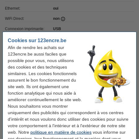
Ethernet:
oui
WiFi Direct:
non
Connexion imprimante:
USB
Recto-verso:
oui
Cookies sur 123encre.be
Afin de rendre les achats sur
Impression mobile:
oui (AirPrint, Mopria, application
123encre.be aussi faciles que
d'impression)
possible pour vous, nous utilisons
Mémoire:
512 MB
des cookies et des techniques
similaires. Les cookies fonctionnels
Lieu d'utilisation:
petit bureau
assurent le bon fonctionnement du
Infos supplémentaires:
site web. Ils ont également une
votre ancien appareil
fonction analytique qui nous aide à
améliorer continuellement le site web.
Bon plan : commandez également le toner
Nous souhaitons vous montrer
uniquement des publicités qui correspondent à vos centres
Marque 123encre remplace HP 89A (CF289A)
d'intérêt et nous voulons donc utiliser des cookies pour suivre
toner - noir
117,50 €
votre comportement à l'intérieur et à l'extérieur de notre site
web. Notre
politique en matière de cookies
vous informe sur
ces derniers, leur fonctionnement et la manière dont vous
Câbles d'imprimante