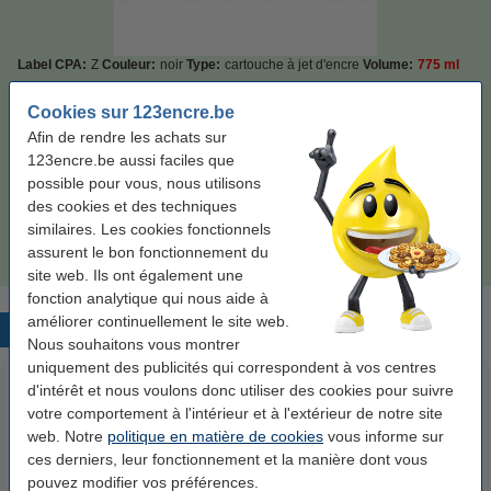
Label CPA:
Z
Couleur:
noir
Type:
cartouche à jet d'encre
Volume:
775 ml
Voir les spécifications et la description
Cookies sur 123encre.be
Économisez
35%
sur votre encre (sans perte de qualité) !
Afin de rendre les achats sur
En stock
Livré demain
123encre.be aussi faciles que
possible pour vous, nous utilisons
Prix par ml
0,30 €
des cookies et des techniques
similaires. Les cookies fonctionnels
232,50 €
Commander
assurent le bon fonctionnement du
site web. Ils ont également une
fonction analytique qui nous aide à
améliorer continuellement le site web.
Produits populaires
Nous souhaitons vous montrer
uniquement des publicités qui correspondent à vos centres
d'intérêt et nous voulons donc utiliser des cookies pour suivre
votre comportement à l'intérieur et à l'extérieur de notre site
web. Notre
politique en matière de cookies
vous informe sur
ces derniers, leur fonctionnement et la manière dont vous
pouvez modifier vos préférences.