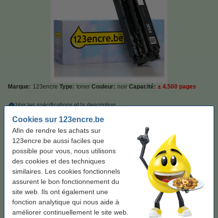
Marque:
123encre
Type:
toner
Couleur:
noir
Capacité:
± 4.500 pages
Voir les spécifications et la description
Économisez plus de
45%
sur vos frais d'impression
Cookies sur 123encre.be
En stock
Livré demain
Afin de rendre les achats sur
123encre.be aussi faciles que
Par page
0,016 €
possible pour vous, nous utilisons
des cookies et des techniques
72,50 €
Commander
similaires. Les cookies fonctionnels
assurent le bon fonctionnement du
Bon plan : commandez également
site web. Ils ont également une
fonction analytique qui nous aide à
123encre papier d'impression 1 boîte de 2500
améliorer continuellement le site web.
feuilles A4 - 80 g/m²