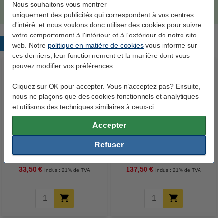
33,50 €
Nous souhaitons vous montrer
uniquement des publicités qui correspondent à vos centres
d'intérêt et nous voulons donc utiliser des cookies pour suivre
votre comportement à l'intérieur et à l'extérieur de notre site
Produits populaires
web. Notre
politique en matière de cookies
vous informe sur
ces derniers, leur fonctionnement et la manière dont vous
pouvez modifier vos préférences.
Cliquez sur OK pour accepter. Vous n’acceptez pas? Ensuite,
nous ne plaçons que des cookies fonctionnels et analytiques
et utilisons des techniques similaires à ceux-ci.
Accepter
123encre papier d'impression 1
HP 305A (CE411A) toner
Refuser
boîte de 2500 feuilles A4 - 80
(d'origine) - cyan
g/m²
33,50 €
137,50 €
Inclus : 21% de TVA
Inclus : 21% de TVA