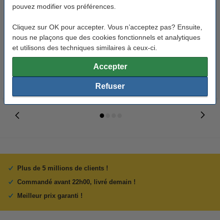
pouvez modifier vos préférences.
123accu Xtreme Power MN1500
123accu Xtreme Power MN2400
Cliquez sur OK pour accepter. Vous n’acceptez pas? Ensuite,
Penlite piles AA 24 pièces
Micro piles AAA 24 pièces
nous ne plaçons que des cookies fonctionnels et analytiques
et utilisons des techniques similaires à ceux-ci.
14,95 €
14,95 €
Inclus : 21% de TVA
Inclus : 21% de TVA
Accepter
Refuser
Plus de 5 millions de clients !
Commandé avant 22h00, livré demain !
Meilleur prix garanti !