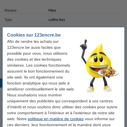
Marque:
Filex
Type:
coffre-fort
Dimensions:
10 x 19 x 22,5 cm (LxlxH)
Cookies sur 123encre.be
Couleur:
anthracite
Afin de rendre les achats sur
123encre.be aussi faciles que
Fermeture:
cylindre
possible pour vous, nous utilisons
Code produit:
224567
des cookies et des techniques
similaires. Les cookies fonctionnels
assurent le bon fonctionnement du
site web. Ils ont également une
fonction analytique qui nous aide à
Produits populaires
améliorer continuellement le site web.
Nous souhaitons vous montrer
uniquement des publicités qui correspondent à vos centres
d'intérêt et nous voulons donc utiliser des cookies pour suivre
votre comportement à l'intérieur et à l'extérieur de notre site
web. Notre
politique en matière de cookies
vous informe sur
ces derniers, leur fonctionnement et la manière dont vous