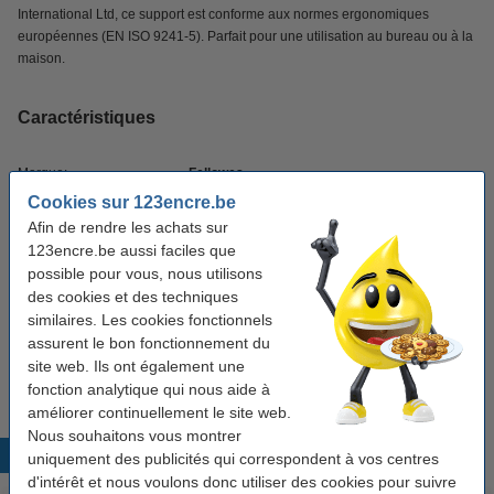
International Ltd, ce support est conforme aux normes ergonomiques
européennes (EN ISO 9241-5). Parfait pour une utilisation au bureau ou à la
maison.
Caractéristiques
Marque:
Fellowes
Cookies sur 123encre.be
Type:
support de document
Afin de rendre les achats sur
Dimensions:
11,59 x 56,2 x 34,93 cm (HxLxl)
123encre.be aussi faciles que
possible pour vous, nous utilisons
Couleur:
blanc
des cookies et des techniques
Hauteur:
similaires. Les cookies fonctionnels
réglable
assurent le bon fonctionnement du
Code produit:
215029
site web. Ils ont également une
fonction analytique qui nous aide à
améliorer continuellement le site web.
Nous souhaitons vous montrer
Produits populaires
uniquement des publicités qui correspondent à vos centres
d'intérêt et nous voulons donc utiliser des cookies pour suivre