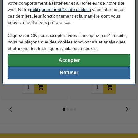
votre comportement à l'intérieur et à l'extérieur de notre site
web. Notre
politique en matière de cookies
vous informe sur
ces derniers, leur fonctionnement et la manière dont vous
pouvez modifier vos préférences.
Cliquez sur OK pour accepter. Vous n’acceptez pas? Ensuite,
nous ne plaçons que des cookies fonctionnels et analytiques
123encre stylo à bille sans
123encre repose-pieds réglable
et utilisons des techniques similaires à ceux-ci.
impression (50 pièces) - bleu
Accepter
15,00 €
32,50 €
Inclus : 21% de TVA
Inclus : 21% de TVA
Refuser