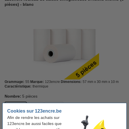
pièces) - blanc
Grammage:
55
Marque:
123encre
Dimensions:
57 mm x 30 mm x 10 m
Caractéristique:
thermique
Nombre:
5 pièces
5 pièces
45 + 5
85 + 15
Cookies sur 123encre.be
Afin de rendre les achats sur
Voir les spécifications et la description
123encre.be aussi faciles que
Économisez jusqu'à
15%
avec notre marque propre