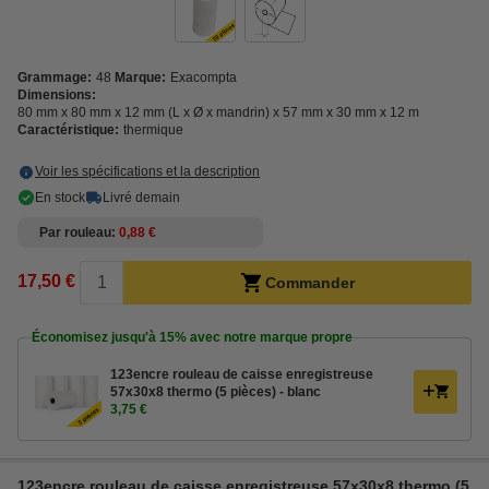
Grammage:
48
Marque:
Exacompta
Dimensions:
80 mm x 80 mm x 12 mm (L x Ø x mandrin) x 57 mm x 30 mm x 12 m
Caractéristique:
thermique
Voir les spécifications et la description
En stock
Livré demain
Par rouleau
0,88 €
17,50 €
Commander
Économisez jusqu'à
15%
avec notre marque propre
123encre rouleau de caisse enregistreuse
57x30x8 thermo (5 pièces) - blanc
3,75 €
123encre rouleau de caisse enregistreuse 57x30x8 thermo (5