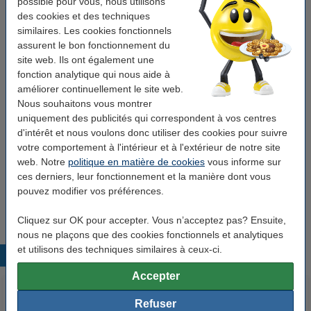
possible pour vous, nous utilisons
En stock
Livré demain
des cookies et des techniques
similaires. Les cookies fonctionnels
Par rouleau
0,75 €
assurent le bon fonctionnement du
site web. Ils ont également une
3,75 €
Commander
fonction analytique qui nous aide à
améliorer continuellement le site web.
Pack avantageux !
Nous souhaitons vous montrer
uniquement des publicités qui correspondent à vos centres
123encre rouleau de caisse enregistreuse
d'intérêt et nous voulons donc utiliser des cookies pour suivre
57x30x8 thermo (50 pièces) - blanc
votre comportement à l'intérieur et à l'extérieur de notre site
33,75 €
web. Notre
politique en matière de cookies
vous informe sur
123encre rouleau de caisse enregistreuse
ces derniers, leur fonctionnement et la manière dont vous
57x30x8 thermo (100 pièces) - blanc
pouvez modifier vos préférences.
63,75 €
Cliquez sur OK pour accepter. Vous n’acceptez pas? Ensuite,
nous ne plaçons que des cookies fonctionnels et analytiques
et utilisons des techniques similaires à ceux-ci.
Produits populaires
Accepter
Refuser