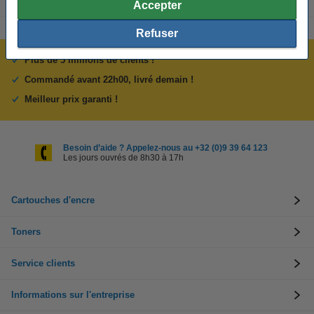
Accepter
Refuser
Plus de 5 millions de clients !
Commandé avant 22h00, livré demain !
Meilleur prix garanti !
Besoin d’aide ? Appelez-nous au +32 (0)9 39 64 123
Les jours ouvrés de 8h30 à 17h
Cartouches d'encre
Toners
Service clients
Informations sur l'entreprise