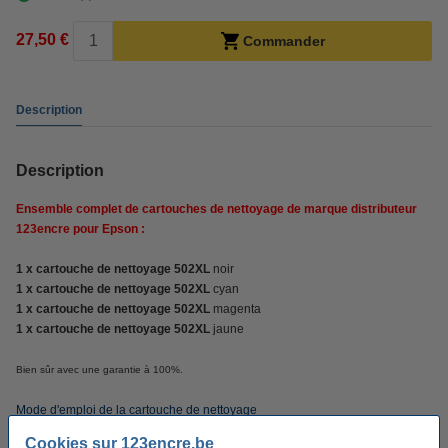
27,50 €
Commander
Description
Description
Ensemble complet de cartouches de nettoyage de marque distributeur
123encre pour Epson :
1 x cartouche de nettoyage 502XL
noir
1 x cartouche de nettoyage 502XL
cyan
1 x cartouche de nettoyage 502XL
magenta
1 x cartouche de nettoyage 502XL
jaune
Bien sûr avec une garantie à 100%.
Mode d'emploi de la cartouche de nettoyage
Cookies sur 123encre.be