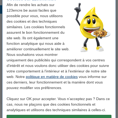
Afin de rendre les achats sur
Produits populaires
123encre.be aussi faciles que
possible pour vous, nous utilisons
des cookies et des techniques
similaires. Les cookies fonctionnels
assurent le bon fonctionnement du
site web. Ils ont également une
fonction analytique qui nous aide à
améliorer continuellement le site web.
Nous souhaitons vous montrer
Epson 502XL cartouche d'encre
Epson 502XL cartouche d'encre
uniquement des publicités qui correspondent à vos centres
haute capacité (marque
haute capacité (marque
d'intérêt et nous voulons donc utiliser des cookies pour suivre
votre comportement à l'intérieur et à l'extérieur de notre site
123encre) - noir
123encre) - jaune
web. Notre
politique en matière de cookies
vous informe sur
21,50 €
12,50 €
Inclus : 21% de TVA
Inclus : 21% de TVA
ces derniers, leur fonctionnement et la manière dont vous
pouvez modifier vos préférences.
Cliquez sur OK pour accepter. Vous n’acceptez pas ? Dans ce
cas, nous ne plaçons que des cookies fonctionnels et
analytiques et utilisons des techniques similaires à celles-ci.