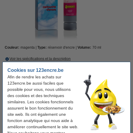
Couleur:
magenta
Type:
réservoir d'encre
Volume:
70 ml
Voir les spécifications et la description
Économisez
40,2%
sur votre encre (sans perte de qualité) !
Cookies sur 123encre.be
En stock
Livré demain
Afin de rendre les achats sur
Prix par ml
0,085 €
123encre.be aussi faciles que
possible pour vous, nous utilisons
5,95 €
Commander
des cookies et des techniques
similaires. Les cookies fonctionnels
assurent le bon fonctionnement du
Bon plan : commandez le multipack
site web. Ils ont également une
Epson offre : série 107 noir + 5 couleurs
fonction analytique qui nous aide à
(marque 123encre)
améliorer continuellement le site web.
34,50 €