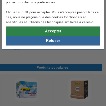
pouvez modifier vos préférences.
123encre agitateurs en bois 110 mm (2000
pièces)
Cliquez sur OK pour accepter. Vous n’acceptez pas ? Dans ce
6,95 €
cas, nous ne plaçons que des cookies fonctionnels et
analytiques et utilisons des techniques similaires à celles-ci.
123encre sticks de crème de café (500 pièces)
13,95 €
Accepter
Eurocream coupelles de lait pour café (200
Refuser
pièces)
11,95 €
Produits populaires