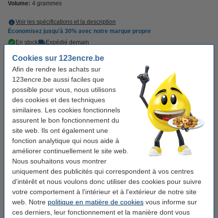
Volume:
4 grammes
Voir les spécifications et la description
Économisez jusqu'à
30%
avec notre marque propre
En stock
Expédié demain
Cookies sur 123encre.be
10,95 €
Commander
Afin de rendre les achats sur
123encre.be aussi faciles que
possible pour vous, nous utilisons
Pack avantageux !
des cookies et des techniques
Offre : 3x 123encre sticks de sucre (500
similaires. Les cookies fonctionnels
pièces)
assurent le bon fonctionnement du
28,50 €
site web. Ils ont également une
fonction analytique qui nous aide à
Offre : 6x 123encre sticks de sucre (500
pièces)
améliorer continuellement le site web.
53,50 €
Nous souhaitons vous montrer
uniquement des publicités qui correspondent à vos centres
Offre combinée : 123encre sticks de crème de
café (500 pièces) + 123encre sticks de sucre
d'intérêt et nous voulons donc utiliser des cookies pour suivre
(500 pièces)
votre comportement à l'intérieur et à l'extérieur de notre site
23,95 €
web. Notre
politique en matière de cookies
vous informe sur
ces derniers, leur fonctionnement et la manière dont vous
Bon plan : aussi pratique à commander !