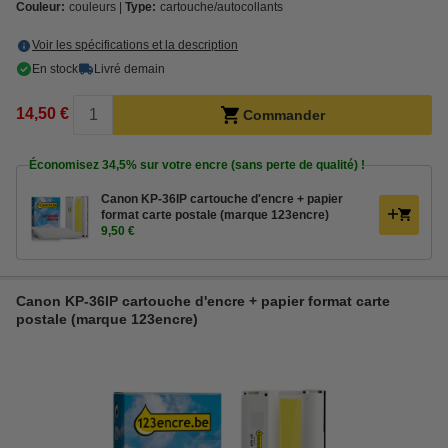
Couleur:
couleurs
Type:
cartouche/autocollants
Voir les spécifications et la description
En stock
Livré demain
14,50 €
Commander
Économisez
34,5%
sur votre encre (sans perte de qualité) !
Canon KP-36IP cartouche d'encre + papier
format carte postale (marque 123encre)
9,50 €
Canon KP-36IP cartouche d'encre + papier format carte
postale (marque 123encre)