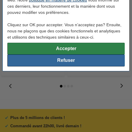
ces derniers, leur fonctionnement et la manière dont vous
pouvez modifier vos préférences.
Cliquez sur OK pour accepter. Vous n’acceptez pas? Ensuite,
Canon KC-36IP cartouche
Canon KC-18IF cartouche
nous ne plaçons que des cookies fonctionnels et analytiques
d'encre + papier format carte de
d'encre + autocollants format
et utilisons des techniques similaires à ceux-ci.
crédit (d'origine)
carte de crédit (d'origine)
22,50 €
22,50 €
Accepter
Inclus : 21% de TVA
Inclus : 21% de TVA
Refuser
Plus de 5 millions de clients !
Commandé avant 22h00, livré demain !