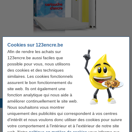
Couleur:
couleurs
Type:
cartouche/autocollants
Cookies sur 123encre.be
Afin de rendre les achats sur
Voir les spécifications et la description
123encre.be aussi faciles que
Économisez
34,5%
sur votre encre (sans perte de qualité) !
possible pour vous, nous utilisons
En stock
Livré demain
des cookies et des techniques
similaires. Les cookies fonctionnels
9,50 €
Commander
assurent le bon fonctionnement du
site web. Ils ont également une
fonction analytique qui nous aide à
améliorer continuellement le site web.
Produits populaires
Nous souhaitons vous montrer
uniquement des publicités qui correspondent à vos centres
d'intérêt et nous voulons donc utiliser des cookies pour suivre
votre comportement à l'intérieur et à l'extérieur de notre site
web. Notre
politique en matière de cookies
vous informe sur