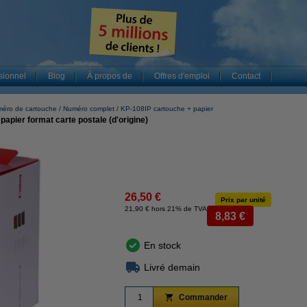
sionnel
Blog
À propos de
Offres d'emploi
Contact
éro de cartouche
Numéro complet
KP-108IP cartouche + papier
apier format carte postale (d'origine)
26,50 €
Prix par unité
21,90 € hors 21% de TVA
8,83 €
En stock
Livré demain
Commander