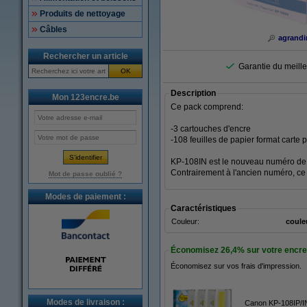
Produits de nettoyage
Câbles
agrandi
Rechercher un article
Garantie du meilleu
OK
Description
Mon 123encre.be
Ce pack comprend:
-3 cartouches d'encre
-108 feuilles de papier format carte
KP-108IN est le nouveau numéro de l
Contrairement à l'ancien numéro, ce
Mot de passe oublié ?
Modes de paiement :
Caractéristiques
Couleur:
coule
Économisez
26,4%
sur votre encre 
Économisez sur vos frais d'impression.
Modes de livraison :
Canon KP-108IP/IN