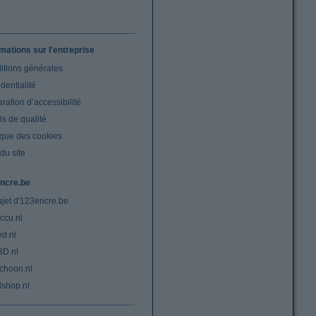
rmations sur l'entreprise
itions générales
dentialité
ration d’accessibilité
s de qualité
ique des cookies
du site
ncre.be
ujet d'123encre.be
ccu.nl
ed.nl
3D.nl
choon.nl
lshop.nl