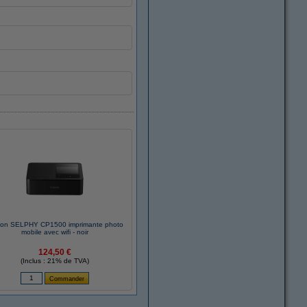
on SELPHY CP1500 imprimante photo
mobile avec wifi - noir
124,50 €
(Inclus : 21% de TVA)