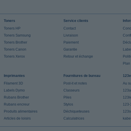
Toners
Service clients
Info
Toners HP
Contact
Cond
Toners Samsung
Livraison
Confi
Toners Brother
Paiement
Décla
Toners Canon
Garantie
Label
Toners Xerox
Retour et échange
Polit
Plan 
Imprimantes
Fournitures de bureau
123e
Filament 3D
Post-it et notes
Au s
Labels Dymo
Classeurs
123a
Rubans Brother
Piles
123l
Rubans encreur
Stylos
123-
Produits alimentaires
Déchiqueteuses
123s
Articles de loisirs
Calculatrices
kabe