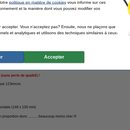
Notre
politique en matière de cookies
vous informe sur ces
En stock
tionnement et la manière dont vous pouvez modifier vos
Livré demain
r accepter. Vous n’acceptez pas? Ensuite, nous ne plaçons que
Commander
nels et analytiques et utilisons des techniques similaires à ceux-
r
r
Accepter
utique en ligne'
100% de garantie sur la marque 123encre
Déjà plus de 5 m
(sans perte de qualité) !
rque 123encre.
e postale (148 x 100 mm)
proportion donc ........... beaucoup moins cher !!!