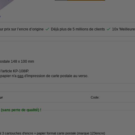
r
r prix sur l’encre d’origine
Déjà plus de 5 millions de clients
10x 'Meilleure
 postale 148 x 100 mm
'article KP-108IP.
 papier n'a
pas
d'impression de carte postale au verso.
ur
Code:
(sans perte de qualité) !
 3 cartouches d'encre + papier format carte postale (marque 123encre)