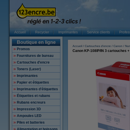
Accueil
Recycler
Imprimantes
Service clients
Profes
Boutique en ligne
Accueil
Cartouches d'encre
Canon
Num
Promos
Canon KP-108IP/IN 3 cartouches + p
Fournitures de bureau
Cartouches d'encre
Toners (Laser)
Imprimantes
Papier et étiquettes
Imprimantes d'étiquettes
Étiquettes et rubans
Rubans encreurs
Impression 3D
Ampoules LED
Piles et batteries
Alimentation et boissons