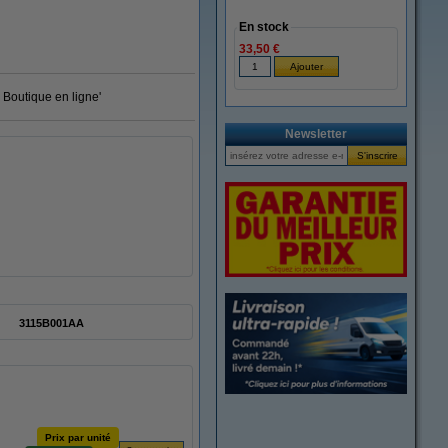
En stock
33,50 €
 Boutique en ligne'
Newsletter
3115B001AA
Prix par unité