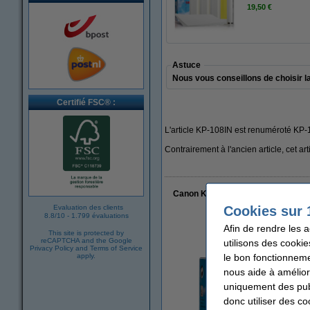
19,50 €
Astuce
Nous vous conseillons de choisir 
Certifié FSC® :
L'article KP-108IN est renuméroté KP-
Contrairement à l'ancien article, cet ar
Canon KP-108IP/IN 3 cartouches d'
Cookies sur 
Evaluation des clients
8.8
/
10
-
1.799 évaluations
Afin de rendre les 
This site is protected by
reCAPTCHA and the Google
utilisons des cookie
Privacy Policy
and
Terms of Service
le bon fonctionneme
apply.
nous aide à amélior
uniquement des publ
donc utiliser des co