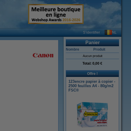
NL
S’identifier
Panier
Nombre
Produit
Aucun produit
Total:
0,00 €
Offre !
123encre papier à copier -
2500 feuilles A4 - 80g/m2
FSC®