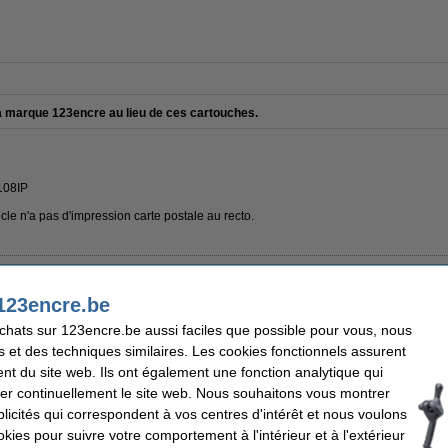
la marque 123encre au lieu de ces cartouches.
108IP
ticle n'a pas d'impression carte postale au recto.
encre + papier format carte postale (marque 123encre)
123encre.be
achats sur 123encre.be aussi faciles que possible pour vous, nous
s et des techniques similaires. Les cookies fonctionnels assurent
nt du site web. Ils ont également une fonction analytique qui
er continuellement le site web. Nous souhaitons vous montrer
19,50 €
Prix par unité
16,12 € hors 21% de TVA
icités qui correspondent à vos centres d'intérêt et nous voulons
6,50 €
okies pour suivre votre comportement à l'intérieur et à l'extérieur