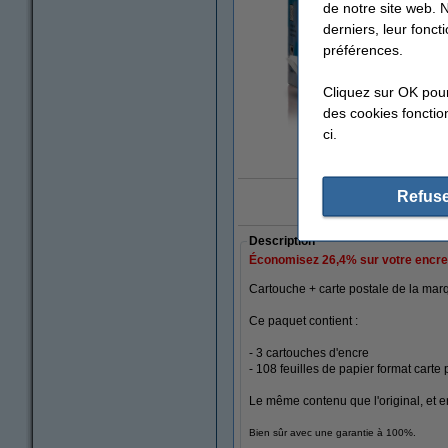
de notre site web. 
derniers, leur fonc
préférences.
Cliquez sur OK pou
des cookies fonction
ci.
agrandi
Refuse
10x 'Meilleure Bo
Description
Économisez
26,4%
sur votre encre 
Cartouche + carte postale de la ma
Ce paquet contient :
- 3 cartouches d'encre
- 108 feuilles de papier format cart
Le même contenu que l'original, et en 
Bien sûr avec une garantie à 100%.