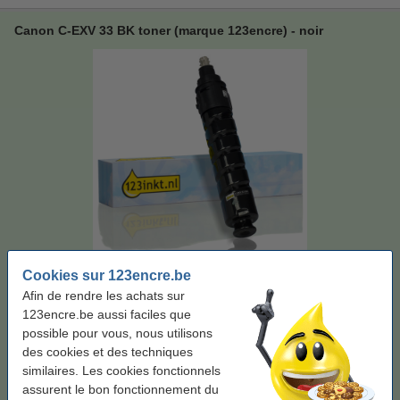
Canon C-EXV 33 BK toner (marque 123encre) - noir
Marque:
123encre
Type:
toner
Couleur:
noir
Capacité:
± 16.000 pages
Cookies sur 123encre.be
Afin de rendre les achats sur
Voir les spécifications et la description
123encre.be aussi faciles que
Économisez plus de
55%
sur vos frais d'impression
possible pour vous, nous utilisons
En stock
Livré demain
des cookies et des techniques
similaires. Les cookies fonctionnels
Par page
0,001 €
assurent le bon fonctionnement du