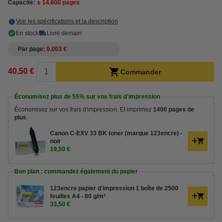
Capacité:
± 14.600 pages
Voir les spécifications et la description
En stock
Livré demain
Par page
0,003 €
40,50 €
Commander
Économisez plus de
55%
sur vos frais d'impression
Économisez sur vos frais d'impression. Et imprimez
1400 pages de
plus
.
Canon C-EXV 33 BK toner (marque 123encre) -
noir
19,50 €
Bon plan : commandez également du papier
123encre papier d'impression 1 boîte de 2500
feuilles A4 - 80 g/m²
33,50 €