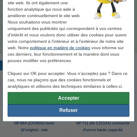
site web. Ils ont également une
19,50 €
Commander
fonction analytique qui nous aide à
améliorer continuellement le site web.
Bon plan : commandez également du papier
Nous souhaitons vous montrer
uniquement des publicités qui correspondent à vos centres
123encre papier d'impression 1 ramette de 500
d'intérêt et nous voulons donc utiliser des cookies pour suivre
feuilles A4 - 80 g/m²
7,25 €
votre comportement à l'intérieur et à l'extérieur de notre site
web. Notre
politique en matière de cookies
vous informe sur
ces derniers, leur fonctionnement et la manière dont vous
pouvez modifier vos préférences.
Produits populaires
Cliquez sur OK pour accepter. Vous n’acceptez pas ? Dans ce
cas, nous ne plaçons que des cookies fonctionnels et
analytiques et utilisons des techniques similaires à celles-ci.
Accepter
Refuser
HP 80A (CF280A) toner
HP 711 (de CZ133A) cartouche
(d'origine) - noir
d'encre haute capacité
(d'origine) - noir